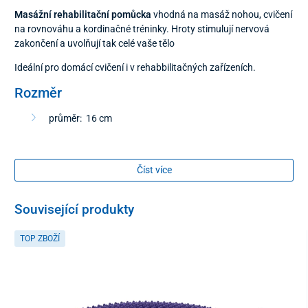
Masážní rehabilitační pomůcka
vhodná na masáž nohou, cvičení
na rovnováhu a kordinačné tréninky. Hroty stimulují nervová
zakončení a uvolňují tak celé vaše tělo
Ideální pro domácí cvičení i v rehabbilitačných zařízeních.
Rozměr
průměr: 16 cm
Barva
Číst více
modrá
Související produkty
Balení
TOP ZBOŽÍ
2 kusy