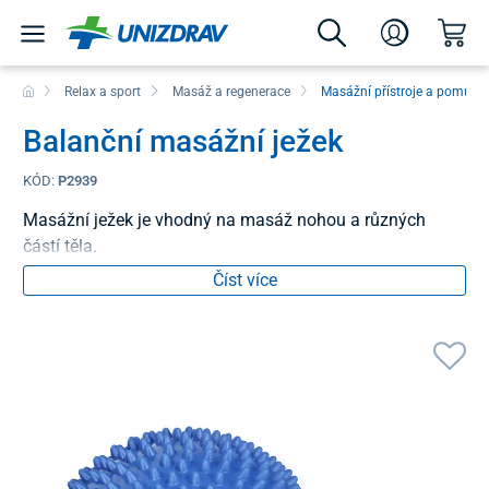
Relax a sport
Masáž a regenerace
Masážní přístroje a pomůck
Balanční masážní ježek
KÓD:
P2939
Masážní ježek je vhodný na masáž nohou a různých
částí těla.
Číst více