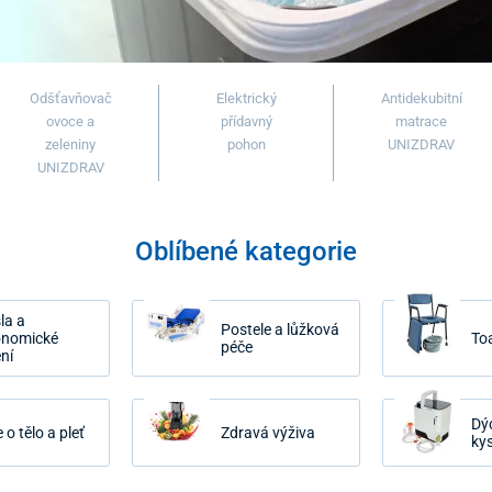
Odšťavňovač
Elektrický
Antidekubitní
ovoce a
přídavný
matrace
zeleniny
pohon
UNIZDRAV
UNIZDRAV
Oblíbené kategorie
la a
Postele a lůžková
onomické
To
péče
ní
Dý
 o tělo a pleť
Zdravá výživa
kys