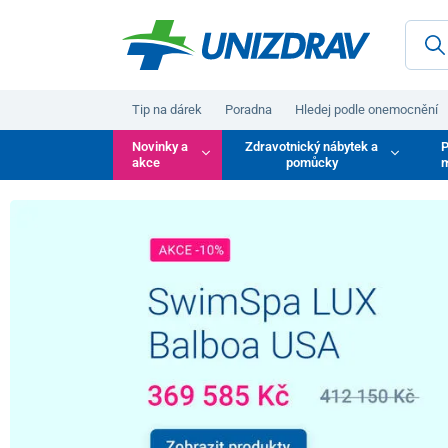
Tip na dárek
Poradna
Hledej podle onemocnění
Novinky a
Zdravotnický nábytek a
P
akce
pomůcky
m