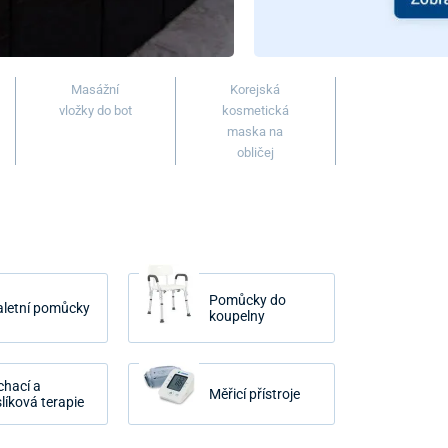
Masážní
Korejská
vložky do bot
kosmetická
maska ​​na
obličej
Pomůcky do
aletní pomůcky
koupelny
chací a
Měřicí přístroje
líková terapie