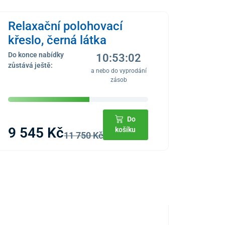
Relaxační polohovací
křeslo, černá látka
Do konce nabídky
10:53:02
zůstává ještě:
a nebo do vyprodání
zásob
Do
9 545 Kč
košíku
11 750 Kč
NOVINKA