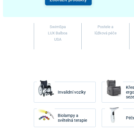
SwimSpa
Postele a
LUX Balboa
lůžková péče
USA
Křes
Invalidní vozíky
erg
seze
Biolampy a
Péče
světelná terapie