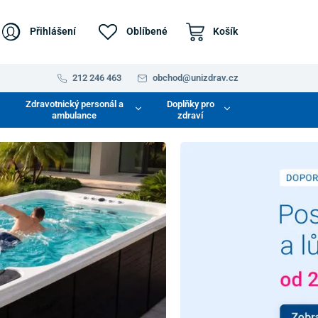
Přihlášení
Oblíbené
Košík
212 246 463
obchod@unizdrav.cz
Zdravotnický personál a
Doplňky pro
ambulance
zdraví