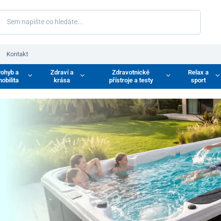
Kontakt
ohyb a
Zdraví a
Zdravotnické
Relax a
obilita
krása
přístroje a testy
sport