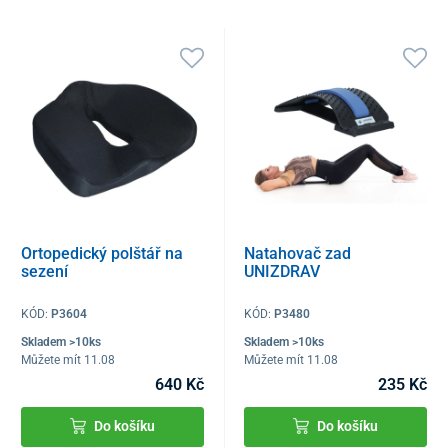
Ortopedický polštář na
Natahovač zad
sezení
UNIZDRAV
KÓD:
P3604
KÓD:
P3480
Skladem >10ks
Skladem >10ks
Můžete mít 11.08
Můžete mít 11.08
640 Kč
235 Kč
Do košíku
Do košíku