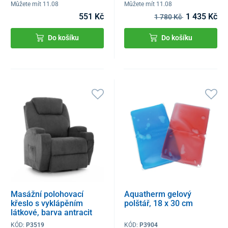
Můžete mít 11.08
Můžete mít 11.08
551 Kč
1 435 Kč
1 780 Kč
Do košíku
Do košíku
Masážní polohovací
Aquatherm gelový
křeslo s vyklápěním
polštář, 18 x 30 cm
látkové, barva antracit
KÓD:
P3519
KÓD:
P3904