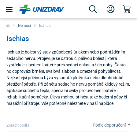
Nemoci
Ischias
Ischias
Ischias je bolestivý stav způsobený útlakem nebo podrážděním
sedacího nervu. Projevuje se ostrou či pálivou bolestí, která
vystřeluje z bederní páteře přes sedací oblast až do nohy. Často
ho doprovází brnění, svalová slabost a omezená pohyblivost.
Nejčastější příčinou bývá vysunutá plotýnka nebo dlouhodobé
přetížení páteře. Při zánětu sedacího nervu pomáhá klidový režim,
aplikace suchého tepla, speciální cviky pro uvolnění páteře i
rehabilitační pomůcky. Úlevu mohou přinést také bederní pásy či
masážní přístroje. Vše potřebné naleznete v naší nabídce.
Podle doporučení
Zoradit podľa