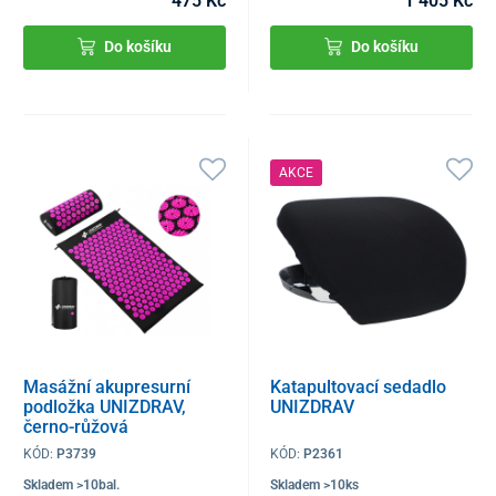
475 Kč
1 405 Kč
Do košíku
Do košíku
AKCE
Masážní akupresurní
Katapultovací sedadlo
podložka UNIZDRAV,
UNIZDRAV
černo-růžová
KÓD:
P3739
KÓD:
P2361
Skladem >10bal.
Skladem >10ks