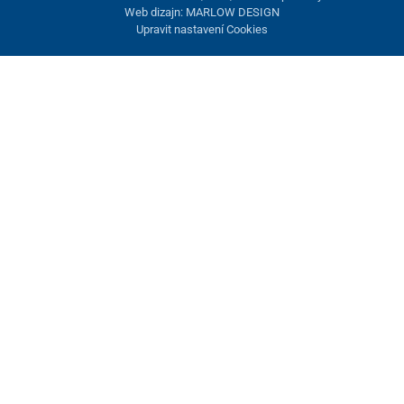
Web dizajn: MARLOW DESIGN
Upravit nastavení Cookies
Nastavení cookies
Tyto stránky využívají cookies. Některé jsou nezbytné pro správné
fungování stránky, jiné můžeme používat jen s vaším souhlasem.
Máte možnost odmítnout volitelné cookies.
Odmietnuť.
Nezbytně nutné
Výkonnost
Marketingové cookies
Přijmout vše
Spravovat nastavení
Uložit a zavřít