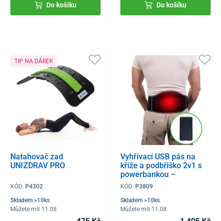
Do košíku
Do košíku
TIP NA DÁREK
Natahovač zad
Vyhřívací USB pás na
UNIZDRAV PRO
kříže a podbřiško 2v1 s
powerbankou –
grafénová technologie
KÓD:
P4302
KÓD:
P3809
Skladem >10ks
Skladem >10ks
Můžete mít 11.08
Můžete mít 11.08