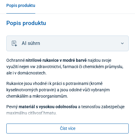
Popis produktu
Popis produktu
AI súhrn
Ochranné
nitrilové rukavice v modré barvě
najdou svoje
využití nejen vw zdravotnictví, farmacii či chemickém průmyslu,
ale i v domácnostech.
Rukavice jsou vhodné i k práci s potravinami (kromě
kyselinotvorných potravin) a jsou odolné vůči vybraným
chemikáliím a mikroorganismům.
Pevný
materiál s vysokou odolnosťou
a tesnosťou zabezpečuje
maximálnu citlivosť hmatu.
Vyhotovení
bez pudru a latexu
ocení osoby s alergiemi.
Číst více
Balení