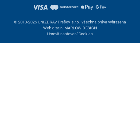
© 2010-2026 UNIZDRAV Prešov, s.r.o., všechna práva vyhrazena
Web dizajn: MARLOW DESIGN
Upravit nastavení Cookies
Nastavení cookies
Tyto stránky využívají cookies. Některé jsou nezbytné pro správné
fungování stránky, jiné můžeme používat jen s vaším souhlasem.
Máte možnost odmítnout volitelné cookies.
Odmietnuť.
Nezbytně nutné
Výkonnost
Marketingové cookies