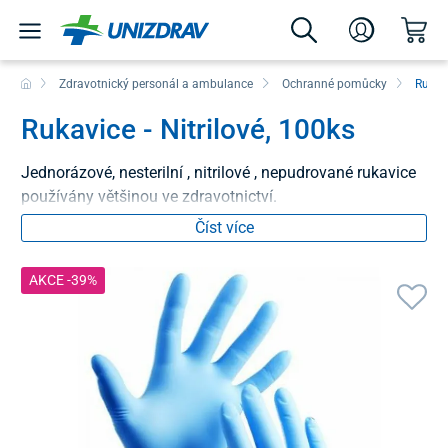
Zdravotnický personál a ambulance
Ochranné pomůcky
Rukav
Rukavice - Nitrilové, 100ks
Jednorázové, nesterilní , nitrilové , nepudrované rukavice
používány většinou ve zdravotnictví.
Číst více
AKCE -39%