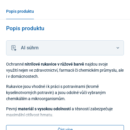
Popis produktu
Popis produktu
AI súhrn
Ochranné
nitrilové rukavice v růžové barvě
najdou svoje
využití nejen ve zdravotnictví, farmacii či chemickém průmyslu, ale
i v domácnostech.
Rukavice jsou vhodné i k práci s potravinami (kromě
kyselinotvorných potravin) a jsou odolné vůči vybraným
chemikáliím a mikroorganismům.
Pevný
materiál s vysokou odolností
a těsností zabezpečuje
maximální citlivost hmatu.
Vyhotovení
bez pudru a latexu
ocení osoby s alergiemi.
Číst více