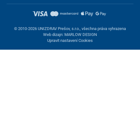
© 2010-2026 UNIZDRAV Prešov, s.r.o., všechna práva vyhrazena
Web dizajn: MARLOW DESIGN
Upravit nastavení Cookies
Nastavení cookies
Tyto stránky využívají cookies. Některé jsou nezbytné pro správné
fungování stránky, jiné můžeme používat jen s vaším souhlasem.
Máte možnost odmítnout volitelné cookies.
Odmietnuť.
Nezbytně nutné
Výkonnost
Marketingové cookies