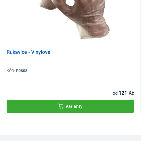
Rukavice - Vinylové
KÓD:
P0808
121 Kč
od
Varianty