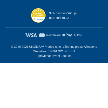
97% nás doporučuje
na Heureka.cz
© 2010-2026 UNIZDRAV Prešov, s.r.o., všechna práva vyhrazena
Web dizajn: MARLOW DESIGN
Upravit nastavení Cookies
Nastavení cookies
Tyto stránky využívají cookies. Některé jsou nezbytné pro správné
fungování stránky, jiné můžeme používat jen s vaším souhlasem.
Máte možnost odmítnout volitelné cookies.
Odmietnuť.
Nezbytně nutné