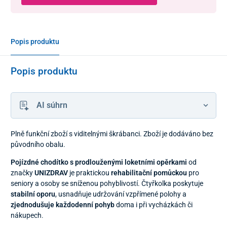
Popis produktu
Popis produktu
AI súhrn
Plně funkční zboží s viditelnými škrábanci. Zboží je dodáváno bez
původního obalu.
Pojízdné chodítko s prodlouženými loketními opěrkami
od
značky
UNIZDRAV
je praktickou
rehabilitační pomůckou
pro
seniory a osoby se sníženou pohyblivostí. Čtyřkolka poskytuje
stabilní oporu
, usnadňuje udržování vzpřímené polohy a
zjednodušuje každodenní pohyb
doma i při vycházkách či
nákupech.