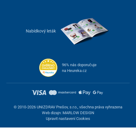
Pojízdná rehabilitační čtyřkolka UNIZDRAV je vybavená odolným
odlehčeným
hliníkovým rámem se
skládací konstrukcí
. V případě
potřeby se dá bez problémů složit, přenášet i skladovat.
Povrchové materiály a rámy jsou navržené tak, aby je bylo možné
snadno udržovat a čistit
, čímž je zvýšený hygienický standard
Nabídkový leták
pomůcky.
PVC kola s odrazkami
se postarají o bezpečný přesun po různých
typech povrchů
v interiéru i exteriéru
.
Technické parametry
96% nás doporučuje
na Heureka.cz
Nastavitelná výška
113 – 126 cm
Celková šířka
64 cm
Celková hloubka
87 cm
© 2010-2026 UNIZDRAV Prešov, s.r.o., všechna práva vyhrazena
Web dizajn: MARLOW DESIGN
Rozměry sedadla
45 x 31,5 cm
Upravit nastavení Cookies
Rozměry tašky
38 x 36 x 17,5 cm