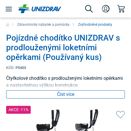
Zdravotnický nábytek a pomůcky
Zvýhodněné produkty
Pojízdné chodítko UNIZDRAV s
prodlouženými loketními
opěrkami (Používaný kus)
KÓD:
P5403
Čtyřkolové chodítko s prodlouženými loketními opěrkami
a nastavitelnou výškou konstrukce.
Číst více
AKCE -11%