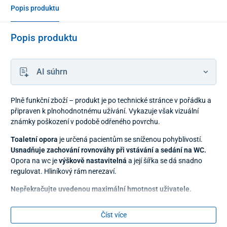
Popis produktu
Popis produktu
AI súhrn
Plně funkční zboží – produkt je po technické stránce v pořádku a
připraven k plnohodnotnému užívání. Vykazuje však vizuální
známky poškození v podobě odřeného povrchu.
Toaletní opora
je určená pacientům se sníženou pohyblivostí.
Usnadňuje zachování rovnováhy při vstávání a sedání na WC.
Opora na wc je
výškově nastavitelná
a její šířka se dá snadno
regulovat. Hliníkový rám nerezaví.
Nepřekračujte uvedenou maximální hmotnost uživatele.
Údržba toaletní opory:
Číst více
Čistěte běžnými neabrazivními čisticími prostředky. Otřete