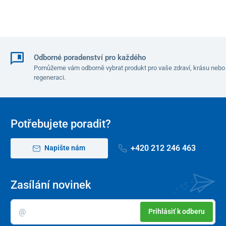
měkkým hadříkem do sucha. Pokud pomůcku používá více lidí
např. v ústavech, postupujte při dezinfekci podle pokynů
hygienika.
Technické parametry toaletní opory:
Odborné poradenství pro každého
Pomůžeme vám odborně vybrat produkt pro vaše zdraví, krásu nebo
Barva
sivá
regeneraci.
Celková šířka - nastavitelní
53 - 63 cm
Hloubka
47 cm
Potřebujete poradit?
Výška
64 - 74 cm
+420 212 246 463
Napište nám
Nosnost
100 kg
Materiál
hliník
Zasílání novinek
Rozteč otvorů pro upevnění
14,4 cm
Prihlásiť k odberu