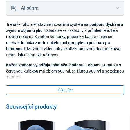
AI súhrn
Trenažér plic představuje inovativní systém
na podporu dýchání a
zvýšení objemu plic
. Skládá se ze základny a průhledného těla
rozděleného na 3 vnitřní komůrky, přičemž v každé z nich se
nachází
kulička z netoxického polypropylenu jiné barvy a
hmotnosti.
Možnost vidět pohyb kuliček umožňuje kvantifikovat
tento tlak a stanovit účinnost.
Každá komora vyjadřuje inhalační hodnotu - objem.
Komůrka s
červenou kuličkou má objem 600 ml, se žlutou 900 ml a se zelenou
1200 ml.
Použití:
Číst více
Důkladně se nadechněte přes náustek, dokud se nezvedne
tolik kuliček jak je to možné.
Související produkty
Udržujte inhalaci tak dlouho, dokud svedete.
Vyberte náustek a vydechněte. Tento postup opakujte.