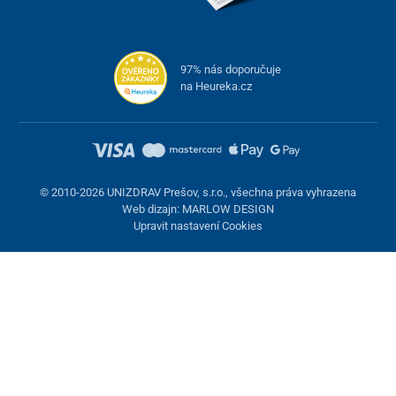
Hloubka sedu
50 cm
Výška sedadla od země
53 cm
97% nás doporučuje
Rozměry jídelního stolíku (ŠxD)
65 x 38 cm
na Heureka.cz
Hmotnost
41 kg
Nosnost
113 kg
© 2010-2026 UNIZDRAV Prešov, s.r.o., všechna práva vyhrazena
Web dizajn: MARLOW DESIGN
Upravit nastavení Cookies
Nastavení cookies
Tyto stránky využívají cookies. Některé jsou nezbytné pro správné
fungování stránky, jiné můžeme používat jen s vaším souhlasem.
Máte možnost odmítnout volitelné cookies.
Odmietnuť.