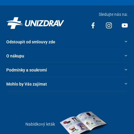
robustní a spolehlivě
odolá i každodennímu zatížení
.
Sledujte nás na:
Odstoupit od smlouvy zde
O nákupu
Podmínky a soukromí
Mohlo by Vás zajímat
Technické parametry
Celkové rozměry (ŠxVxD)
66 x 118 x 140 cm
Šířka sedu
53 cm
Nabídkový leták