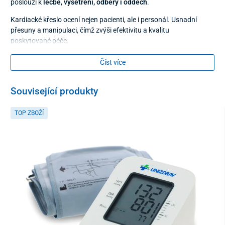
poslouží k
léčbě, vyšetření, odběry i oddech
.
Kardiacké křeslo ocení nejen pacienti, ale i personál. Usnadní
přesuny a manipulaci, čímž zvýši efektivitu a kvalitu
poskytované péče.
Číst více
Související produkty
TOP ZBOŽÍ
3 úrovně polohování
Ergonomický design tohoto vysazovacího křesla
odlehčuje páteř
i klouby
a zajišťuje
pohodlí i při delším sezení
bez zbytečného