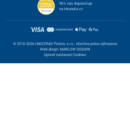
96% nás doporučuje
na Heureka.cz
© 2010-2026 UNIZDRAV Prešov, s.r.o., všechna práva vyhrazena
Web dizajn: MARLOW DESIGN
Upravit nastavení Cookies
Nastavení cookies
Tyto stránky využívají cookies. Některé jsou nezbytné pro správné
fungování stránky, jiné můžeme používat jen s vaším souhlasem.
Máte možnost odmítnout volitelné cookies.
Odmietnuť.
Nezbytně nutné
Výkonnost