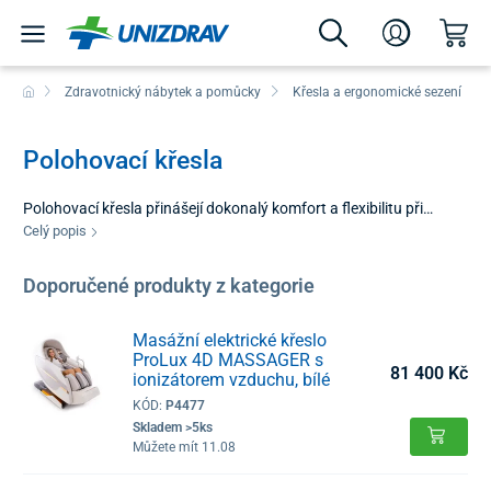
Zdravotnický nábytek a pomůcky
Křesla a ergonomické sezení
Polohovací křesla
Polohovací křesla přinášejí dokonalý komfort a flexibilitu při
relaxaci přímo u vás doma. V naší nabídce najdete klasické
Celý popis
polohovací modely i speciální křesla s vyklápěním, která usnadňují
vstávání a poskytují podporu při každodenních činnostech.
Doporučené produkty z kategorie
Všechna naše křesla jsou stabilní, bezpečná a
intuitivně ovladatelná, což zvyšuje pohodlí a
Masážní elektrické křeslo
soběstačnost uživatele. Jejch nastavitelná opěrka a podnožka
ProLux 4D MASSAGER s
umožňují dosáhnout ideální polohu pro odpočinek,
81 400 Kč
ionizátorem vzduchu, bílé
regeneraci nebo chvíle odpočinku.
KÓD:
P4477
Polohovací křesla jsou ideální pro všechny, kteří chtějí
Skladem >5ks
kombinovat pohodlí, praktičnost a zdravý relax v domácím
Můžete mít 11.08
prostředí.