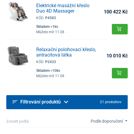
Elektrické masážní křeslo
Duo 4D Massager
100 422 Kč
KÓD:
P4583
Skladem >1ks
Můžete mít 11.08
Relaxační polohovací křeslo,
antracitová látka
10 010 Kč
KÓD:
P2433
Skladem >10ks
Můžete mít 11.08
Filtrování produktů
21 produktov
Podle doporučení
Zoradit podľa