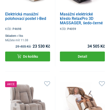
Elektrická masážní
Masážní elektrické
polohovací postel i-Bed
křeslo RelaxPro 3D
MASSAGER, šedo-černé
KÓD:
P4698
KÓD:
P4059
Skladem >1ks
Můžete mít 11.08
23 530 Kč
34 505 Kč
29 405 Kč
Do košíku
Detail
AKCE