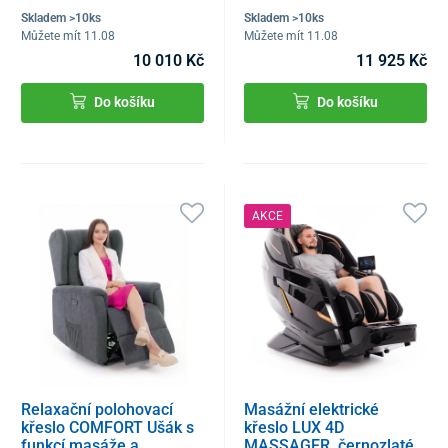
Skladem >10ks
Skladem >10ks
Můžete mít 11.08
Můžete mít 11.08
10 010 Kč
11 925 Kč
Do košíku
Do košíku
AKCE
Relaxační polohovací
Masážní elektrické
křeslo COMFORT Ušák s
křeslo LUX 4D
funkcí masáže a
MASSAGER, černozlaté