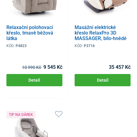
Relaxační polohovací
Masážní elektrické
křeslo, tmavě běžová
křeslo RelaxPro 3D
látka
MASSAGER, bílo-hnědé
KÓD:
P4823
KÓD:
P3716
9 545 Kč
35 457 Kč
10 990 Kč
Detail
Detail
TIP NA DÁREK