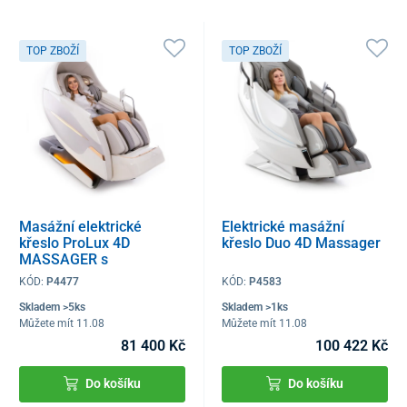
TOP ZBOŽÍ
TOP ZBOŽÍ
Masážní elektrické
Elektrické masážní
křeslo ProLux 4D
křeslo Duo 4D Massager
MASSAGER s
ionizátorem vzduchu,
KÓD:
P4477
KÓD:
P4583
bílé
Skladem >5ks
Skladem >1ks
Můžete mít 11.08
Můžete mít 11.08
81 400 Kč
100 422 Kč
Do košíku
Do košíku