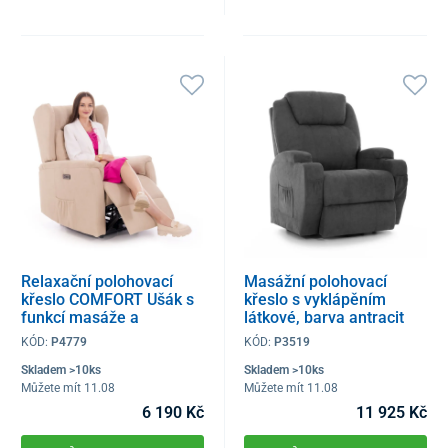
Relaxační polohovací
Masážní polohovací
křeslo COMFORT Ušák s
křeslo s vyklápěním
funkcí masáže a
látkové, barva antracit
výhřevu, béžová látka
KÓD:
P4779
KÓD:
P3519
Skladem >10ks
Skladem >10ks
Můžete mít 11.08
Můžete mít 11.08
6 190 Kč
11 925 Kč