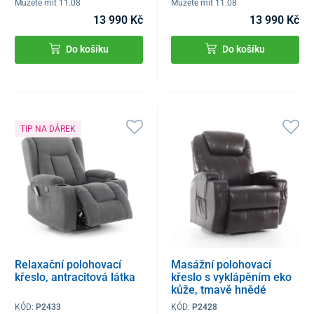
Můžete mít 11.08
Můžete mít 11.08
13 990 Kč
13 990 Kč
Do košíku
Do košíku
TIP NA DÁREK
Relaxační polohovací
Masážní polohovací
křeslo, antracitová látka
křeslo s vyklápěním eko
kůže, tmavě hnědé
KÓD:
P2433
KÓD:
P2428