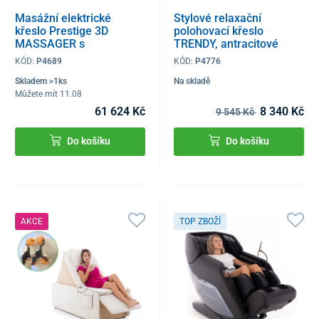
Masážní elektrické
Stylové relaxační
křeslo Prestige 3D
polohovací křeslo
MASSAGER s
TRENDY, antracitové
ionizátorem vzduchu,
KÓD:
P4689
KÓD:
P4776
černé
Skladem >1ks
Na skladě
Můžete mít 11.08
61 624 Kč
8 340 Kč
9 545 Kč
Do košíku
Do košíku
AKCE
TOP ZBOŽÍ