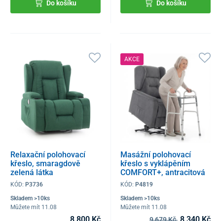
Do košíku
Do košíku
AKCE
Relaxační polohovací
Masážní polohovací
křeslo, smaragdově
křeslo s vyklápěním
zelená látka
COMFORT+, antracitová
látka
KÓD:
P3736
KÓD:
P4819
Skladem >10ks
Skladem >10ks
Můžete mít 11.08
Můžete mít 11.08
8 800 Kč
8 340 Kč
9 679 Kč