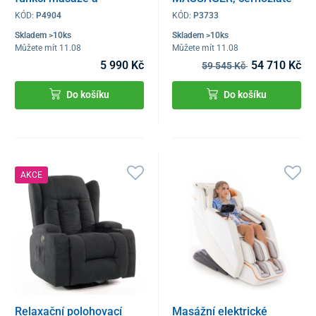
výhřevu, antracitová
KÓD:
P4904
KÓD:
P3733
látka
Skladem >10ks
Skladem >10ks
Můžete mít 11.08
Můžete mít 11.08
5 990 Kč
54 710 Kč
59 545 Kč
Do košíku
Do košíku
AKCE
Relaxační polohovací
Masážní elektrické