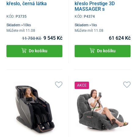
křeslo, černá látka
křeslo Prestige 3D
MASSAGER s
ionizátorem vzduchu,
KÓD:
P3735
KÓD:
P4374
bílé
Skladem >10ks
Skladem >1ks
Můžete mít 11.08
Můžete mít 11.08
9 545 Kč
61 624 Kč
11 750 Kč
Do košíku
Do košíku
AKCE