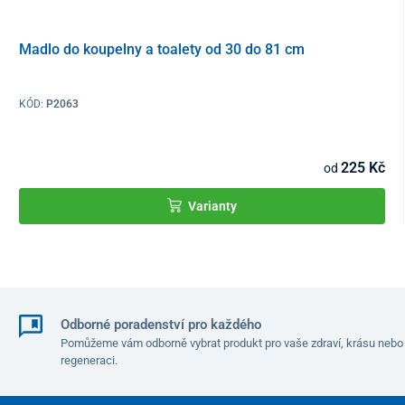
Technické parametry
Madlo do koupelny a toalety od 30 do 81 cm
Rozměry (DxŠxV)
70 x 10 x 20 cm
KÓD:
P2063
Průměr trubky
2,5 cm
Nosnost
80 kg
225 Kč
od
Hmotnost
2 kg
Varianty
Odborné poradenství pro každého
Pomůžeme vám odborně vybrat produkt pro vaše zdraví, krásu nebo
regeneraci.