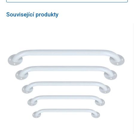
ho stačí utřít vlhkým hadříkem s jemným čistícím nebo
dezinfekčním přípravkem (bez obsahu kyselin a acetonu).
Související produkty