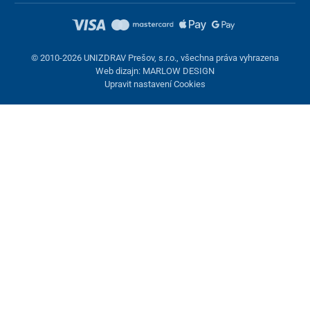
© 2010-2026 UNIZDRAV Prešov, s.r.o., všechna práva vyhrazena
Web dizajn: MARLOW DESIGN
Upravit nastavení Cookies
Nastavení cookies
Tyto stránky využívají cookies. Některé jsou nezbytné pro správné
fungování stránky, jiné můžeme používat jen s vaším souhlasem.
Máte možnost odmítnout volitelné cookies.
Odmietnuť.
Nezbytně nutné
Výkonnost
Marketingové cookies