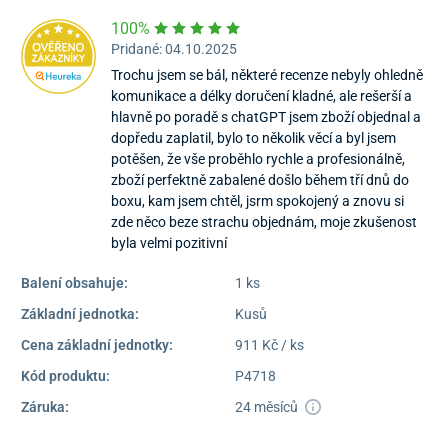
100%
Pridané: 04.10.2025
Trochu jsem se bál, některé recenze nebyly ohledně
komunikace a délky doručení kladné, ale rešerší a
hlavně po poradě s chatGPT jsem zboží objednal a
dopředu zaplatil, bylo to několik věcí a byl jsem
potěšen, že vše proběhlo rychle a profesionálně,
zboží perfektně zabalené došlo během tří dnů do
boxu, kam jsem chtěl, jsrm spokojený a znovu si
zde něco beze strachu objednám, moje zkušenost
byla velmi pozitivní
Balení obsahuje:
1 ks
Základní jednotka:
Kusů
Cena základní jednotky:
911 Kč / ks
Kód produktu:
P4718
Záruka:
24 měsíců