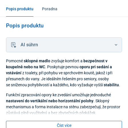
Popis produktu
Poradna
Popis produktu
AI súhrn
Pomocné
sklopné madlo
zvyšuje komfort a
bezpečnost v
koupelně nebo na WC
. Poskytuje pevnou
oporu pri sedání a
vstávání
z toalety, při pohybu ve sprchovém koutě, jakož i při
přesunech do vany. Je ideálním řešením pro seniory, osoby
se sníženou pohyblivostí a každého, kdo vyžaduje vyšší
stabilitu
.
Funkční zpracování opory ke zvedání umožňuje jednoduché
nastavení do vertikální nebo horizontální polohy
. Sklopný
mechanismus a forma instalace na stěnu zabezpečují, že prostor
zůstává plně využitelný a bez zbytečných překážek.
Madlo má odolný
ocelový materiál s nosností 80 kg
. Při čištění
Číst více