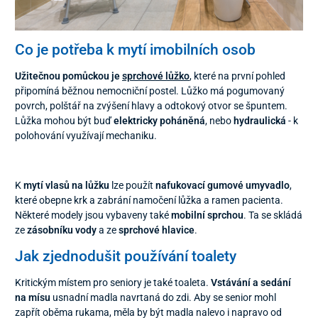
Co je potřeba k mytí imobilních osob
Užitečnou pomůckou je
sprchové lůžko
, které na první pohled
připomíná běžnou nemocniční postel. Lůžko má pogumovaný
povrch, polštář na zvýšení hlavy a odtokový otvor se špuntem.
Lůžka mohou být buď
elektricky poháněná
, nebo
hydraulická
- k
polohování využívají mechaniku.
K
mytí vlasů na lůžku
lze použít
nafukovací gumové umyvadlo
,
které obepne krk a zabrání namočení lůžka a ramen pacienta.
Některé modely jsou vybaveny také
mobilní sprchou
. Ta se skládá
ze
zásobníku vody
a ze
sprchové hlavice
.
Jak zjednodušit používání toalety
Kritickým místem pro seniory je také toaleta.
Vstávání a sedání
na mísu
usnadní madla navrtaná do zdi. Aby se senior mohl
zapřít oběma rukama, měla by být madla nalevo i napravo od