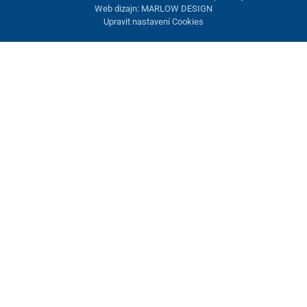
Web dizajn: MARLOW DESIGN
Upravit nastavení Cookies
Nastavení cookies
Tyto stránky využívají cookies. Některé jsou nezbytné pro správné
fungování stránky, jiné můžeme používat jen s vaším souhlasem.
Máte možnost odmítnout volitelné cookies.
Odmietnuť.
Nezbytně nutné
Výkonnost
Marketingové cookies
Přijmout vše
Spravovat nastavení
Uložit a zavřít