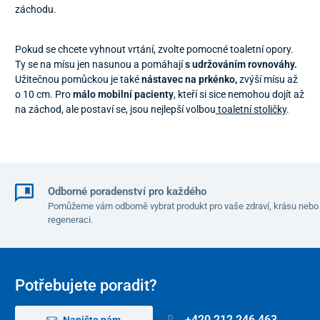
záchodu.
Pokud se chcete vyhnout vrtání, zvolte pomocné toaletní opory.
Ty se na mísu jen nasunou a pomáhají
s udržováním rovnováhy.
Užitečnou pomůckou je také
nástavec na prkénko,
zvýší mísu až
o 10 cm. Pro
málo mobilní pacienty
, kteří si sice nemohou dojít až
na záchod, ale postaví se, jsou nejlepší volbou
toaletní stoličky
.
Odborné poradenství pro každého
Pomůžeme vám odborně vybrat produkt pro vaše zdraví, krásu nebo
regeneraci.
Potřebujete poradit?
+420 212 246 463
Napište nám