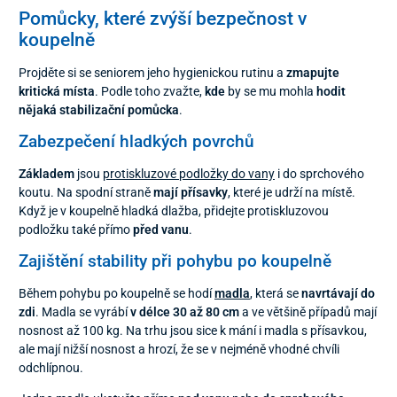
Pomůcky, které zvýší bezpečnost v
koupelně
Projděte si se seniorem jeho hygienickou rutinu a
zmapujte
kritická místa
. Podle toho zvažte,
kde
by se mu mohla
hodit
nějaká stabilizační pomůcka
.
Zabezpečení hladkých povrchů
Základem
jsou
protiskluzové podložky do vany
i do sprchového
koutu. Na spodní straně
mají přísavky
, které je udrží na místě.
Když je v koupelně hladká dlažba, přidejte protiskluzovou
podložku také přímo
před vanu
.
Zajištění stability při pohybu po koupelně
Během pohybu po koupelně se hodí
madla
, která se
navrtávají do
zdi
. Madla se vyrábí
v délce 30 až 80 cm
a ve většině případů mají
nosnost až 100 kg. Na trhu jsou sice k mání i madla s přísavkou,
ale mají nižší nosnost a hrozí, že se v nejméně vhodné chvíli
odchlípnou.