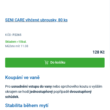
SENI CARE vlhčené ubrousky, 80 ks
KÓD:
P2265
Skladem >10bal.
Můžete mít 11.08
128 Kč
Do košíku
Koupání ve vaně
Pro
usnadnění vstupu do vany
nebo sprchového koutu s vyšším
okrajem se hodí
jednostupňový
popřípadě
dvoustupňový
schůdek.
Stabilita během mytí