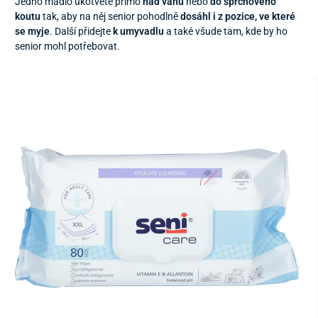
Jedno madlo ukotvěte přímo
nad vanu
nebo
do sprchového
koutu
tak, aby na něj senior pohodlně
dosáhl i z pozice, ve které
se myje
. Další přidejte
k umyvadlu
a také všude tam, kde by ho
senior mohl potřebovat.