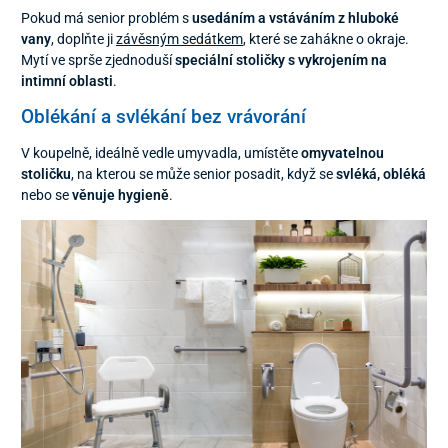
Pokud má senior problém s
usedáním a vstáváním z hluboké
vany
, doplňte ji
závěsným sedátkem
, které se zahákne o okraje.
Mytí ve sprše zjednoduší
speciální stoličky s vykrojením na
intimní oblasti
.
Oblékání a svlékání bez vrávorání
V koupelně, ideálně vedle umyvadla, umístěte
omyvatelnou
stoličku
, na kterou se může senior posadit, když se
svléká, obléká
nebo se
věnuje hygieně
.