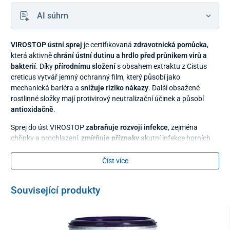
AI súhrn
VIROSTOP ústní sprej
je certifikovaná
zdravotnická pomůcka
,
která aktivně
chrání ústní dutinu a hrdlo před průnikem virů a
bakterií
. Díky
přírodnímu složení
s obsahem extraktu z Cistus
creticus vytvář jemný ochranný film, který působí jako
mechanická bariéra a s
nižuje riziko nákazy
. Další obsažené
rostlinné složky mají protivirový neutralizační účinek a působí
antioxidačně
.
Sprej do úst VIROSTOP
zabraňuje rozvoji infekce
, zejména
chřipky a prochlazení,
zmírňuje příznaky
akutní infekce horních
dýchacích cest a taktéž
zkracuje délku symptomů
.
Číst více
Pravidelným používáním ústního spreje VIROSTOP
podpoříte
imunitní ochranu organismu
už při prvních příznacích
onemocnění. Prospěje též při už rozběhnuté infekci nebo v rámci
Související produkty
prevence.
Sprej je
vhodný i k dlouhodobému používání
, je bez lepku, vhodný
i pro diabetiky a vegany.