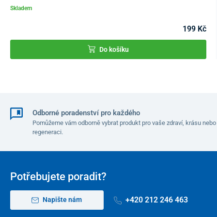
Skladem
30 ml
199 Kč
Tento produkt je dodáván v ochranném obalu. V souladu s §
1837 písm. g) občanského zákoníku není možné po porušení
Do košíku
ochranného obalu odstoupit od kupní smlouvy vzhledem k tomu,
že jde o zboží, které z důvodu ochrany zdraví a hygieny není
vhodné vrátit po jeho otevření a použití. Výjimkou jsou případy
oprávněné reklamace nebo výrobní chyby.
Odborné poradenství pro každého
Pomůžeme vám odborně vybrat produkt pro vaše zdraví, krásu nebo
regeneraci.
Potřebujete poradit?
+420 212 246 463
Napište nám