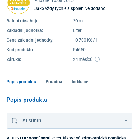
Pridané: 10.08.2025
Jako vždy rychle a spolehlivě dodáno
Balení obsahuje:
20 ml
Základní jednotka:
Liter
Cena základní jednotky:
10 700 Kč / l
Kód produktu:
P4650
Záruka:
24 měsíců
Popis produktu
Poradna
Indikace
Popis produktu
AI súhrn
VIROSTOP nosní sprej
je certifikovaná
zdravotnická pomůcka
,