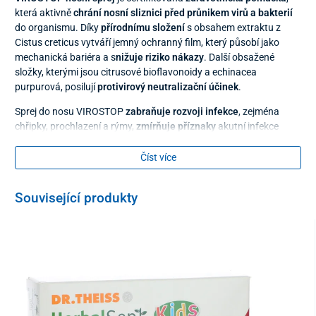
která aktivně
chrání nosní sliznici před průnikem virů a bakterií
do organismu. Díky
přírodnímu složení
s obsahem extraktu z
Cistus creticus vytváří jemný ochranný film, který působí jako
mechanická bariéra a s
nižuje riziko nákazy
. Další obsažené
složky, kterými jsou citrusové bioflavonoidy a echinacea
purpurová, posilují
protivirový neutralizační účinek
.
Sprej do nosu VIROSTOP
zabraňuje rozvoji infekce
, zejména
chřipky, prochlazení a rýmy,
zmírňuje příznaky
akutní infekce
horních dýchacích cest, jakými je kýchání, výtok z nosu a ucpaný
nos a taktéž
zkracuje délku symptomů
.
Číst více
Pravidelným
používáním nosního spreje VIROSTOP podpoříte
imunitní ochranu organismu
, a to především během chřipkové
Související produkty
sezóny, pandemie nebo při kontaktu s větším počtem lidí.
Sprej je
vhodný i dlouhodobému preventivnímu používání
,
nezpůsobuje závislost ani nežádoucí účinky. Je bez lepku, vhodný
i pro diabetiky a vegany.
Nosní sprej VIROSTOP se aplikuje do nosních dírek několikrát
denně podle potřeby. Při preventivních stavech 3 až 4x denně, při