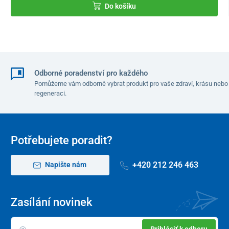
1837 písm. g) občanského zákoníku není možné po porušení
Do košíku
ochranného obalu odstoupit od kupní smlouvy vzhledem k tomu,
že jde o zboží, které z důvodu ochrany zdraví a hygieny není
vhodné vrátit po jeho otevření a použití. Výjimkou jsou případy
oprávněné reklamace nebo výrobní chyby.
Odborné poradenství pro každého
Pomůžeme vám odborně vybrat produkt pro vaše zdraví, krásu nebo
regeneraci.
Potřebujete poradit?
+420 212 246 463
Napište nám
Zasílání novinek