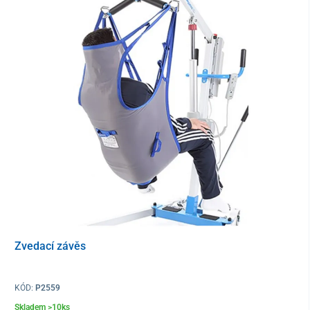
Plynulé
nastavení výšky pomocí šlapacího pedálu
umožní
pohodlné
přizpůsobení zdvihu přesně podle potřeby
.
Pacientům pomáhá se snadným přesedáním specíálně
přizpůsobená sedací část. Sedadlo je rozdělené na
dvě
uzamykatelné části
, které je možné
otevírat do stran v úhlu do
180°
. Nechybí ani stupačky.
Zvedací závěs
KÓD:
P2559
Skladem >10ks