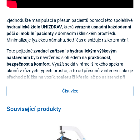
Zjednodušte manipulaci a přesun pacientů pomocí této spolehlivé
hydraulické židle UNIZDRAV
, která
výrazně usnadní každodenní
péči o imobilní pacienty
v domácím i klinickém prostředí.
Minimalizuje fyzickou námahu, šetří čas a snižuje riziko zranění.
Toto pojízdné
zvedací zařízení s hydraulickým výškovým
nastavením
bylo navrženéo s ohledem na
praktičnost,
bezpečnost a komfort
. Využít se dá v rámci širokého spektra
úkonů v různych typech prostor, a to od přesunů v interiéru, ako je
přechod z lůžka na vozík, toaletu či křeslo
, až po asistenci
při
nasedání do auta
v exteriéru.
Číst více
Související produkty