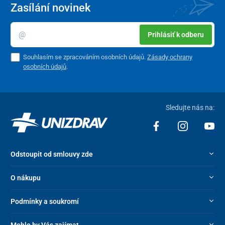
Rozměry (ŠxHxV)
51,8 x 72,5 x 98 – 118 cm
Zasílání novinek
Nastavitelná výška
98 – 118 cm
Prihlásiť k odberu
Průměr otvoru na sedadle
21 cm
Souhlasím se zpracováním osobních údajů.
Zásady ochrany
Rozsah zvedání
20 cm
osobních údajů
.
Nosnost
135 kg
Hmotnost
30 kg
Sledujte nás na:
Odstoupit od smlouvy zde
O nákupu
Podmínky a soukromí
Mohlo by Vás zajímat