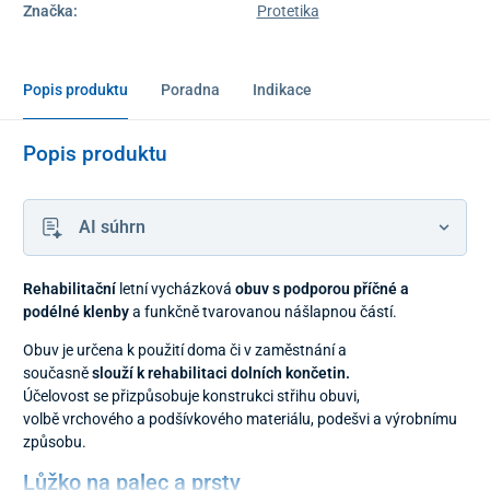
Značka:
Protetika
Popis produktu
Poradna
Indikace
Popis produktu
AI súhrn
Rehabilitační
letní vycházková
obuv s podporou příčné a
podélné klenby
a funkčně tvarovanou nášlapnou částí.
Obuv je určena k použití doma či v zaměstnání a
současně
slouží k rehabilitaci dolních končetin.
Účelovost se přizpůsobuje konstrukci střihu obuvi,
volbě vrchového a podšívkového materiálu, podešvi a výrobnímu
způsobu.
Lůžko na palec a prsty