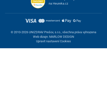
na Heureka.cz
© 2010-2026 UNIZDRAV Prešov, s.r.o., všechna práva vyhrazena
Web dizajn: MARLOW DESIGN
Upravit nastavení Cookies
Nastavení cookies
Tyto stránky využívají cookies. Některé jsou nezbytné pro správné
fungování stránky, jiné můžeme používat jen s vaším souhlasem.
Máte možnost odmítnout volitelné cookies.
Odmietnuť.
Nezbytně nutné
Výkonnost