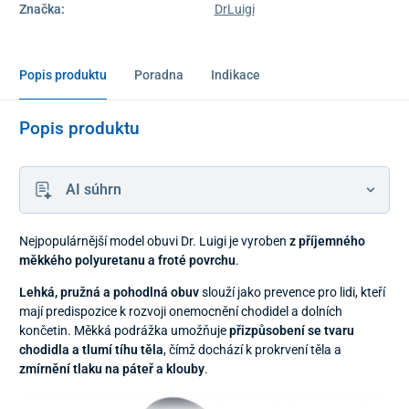
Značka:
DrLuigi
Popis produktu
Poradna
Indikace
Popis produktu
AI súhrn
Nejpopulárnější model obuvi Dr. Luigi je vyroben
z příjemného
měkkého polyuretanu a froté
povrchu
.
Lehká, pružná a pohodlná
obuv
slouží jako prevence pro lidi, kteří
mají predispozice k rozvoji onemocnění chodidel a dolních
končetin. Měkká podrážka umožňuje
přizpůsobení se tvaru
chodidla a tlumí tíhu těla
, čímž dochází k prokrvení těla a
zmírnění tlaku na páteř a klouby
.