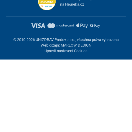
na Heureka.cz
© 2010-2026 UNIZDRAV Prešov, s.r.o., všechna práva vyhrazena
Web dizajn: MARLOW DESIGN
Upravit nastavení Cookies
Nastavení cookies
Tyto stránky využívají cookies. Některé jsou nezbytné pro správné
fungování stránky, jiné můžeme používat jen s vaším souhlasem.
Máte možnost odmítnout volitelné cookies.
Odmietnuť.
Nezbytně nutné
Výkonnost