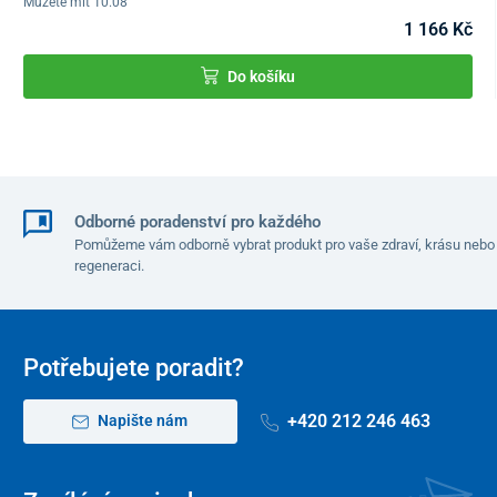
Můžete mít 10.08
Nastavitelná výška
78 – 96 cm
1 166 Kč
Rozměry (Š x D)
57 x 48 cm
Do košíku
Nosnost
100 kg
Hmotnost
2,5 kg
Odborné poradenství pro každého
Pomůžeme vám odborně vybrat produkt pro vaše zdraví, krásu nebo
regeneraci.
Potřebujete poradit?
+420 212 246 463
Napište nám