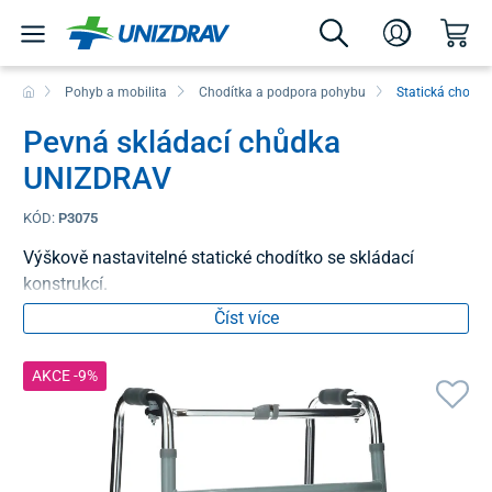
Pohyb a mobilita
Chodítka a podpora pohybu
Statická chodít
Pevná skládací chůdka
UNIZDRAV
KÓD:
P3075
Výškově nastavitelné statické chodítko se skládací
konstrukcí.
Číst více
AKCE -9%