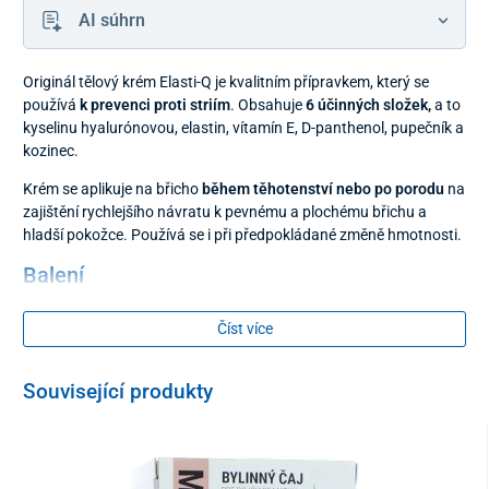
AI súhrn
Originál tělový krém Elasti-Q je kvalitním přípravkem, který se
používá
k prevenci proti striím
. Obsahuje
6 účinných složek,
a to
kyselinu hyalurónovou, elastin, vítamín E, D-panthenol, pupečník a
kozinec.
Krém se aplikuje na břicho
během těhotenství
nebo po porodu
na
zajištění rychlejšího návratu k pevnému a plochému břichu a
hladší pokožce. Používá se i při předpokládané změně hmotnosti.
Balení
200 ml
Číst více
Související produkty