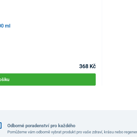
00 ml
Fytopharma MATE
KÓD:
P1953
Skladem
368 Kč
ošíku
Odborné poradenství pro každého
Pomůžeme vám odborně vybrat produkt pro vaše zdraví, krásu nebo regener