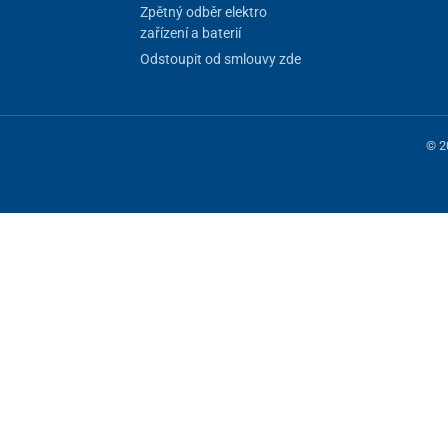
Zpětný odběr elektro
zařízení a baterií
Odstoupit od smlouvy zde
© 2
 fungování stránky, jiné můžeme používat jen s vaším souhlasem. Máte mo