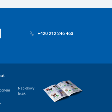
+420 212 246 463
mat
Nabídkový
ocnění
leták
o