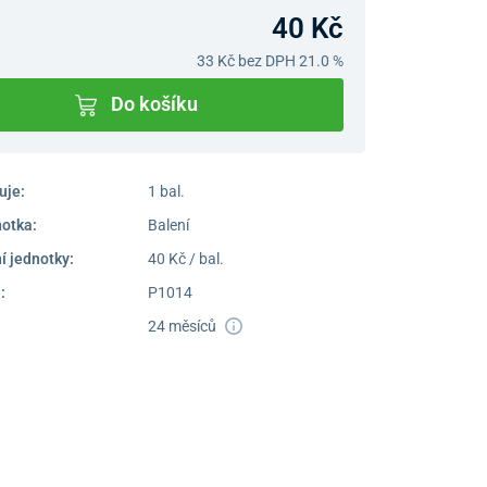
40 Kč
33 Kč
bez DPH 21.0 %
Do košíku
uje:
1 bal.
notka:
Balení
í jednotky:
40 Kč / bal.
:
P1014
24 měsíců