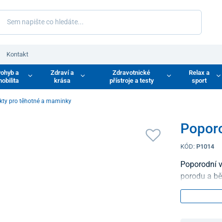
Kontakt
ohyb a
Zdraví a
Zdravotnické
Relax a
obilita
krása
přístroje a testy
sport
kty pro těhotné a maminky
Popor
KÓD:
P1014
Poporodní 
porodu a bě