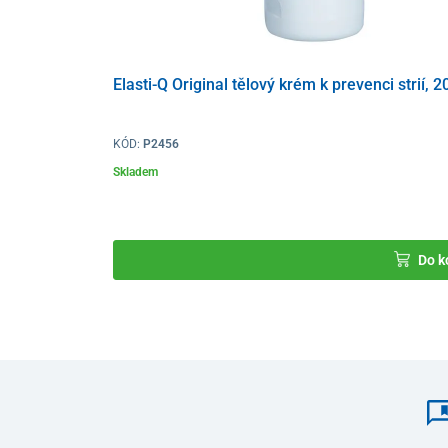
Elasti-Q Original tělový krém k prevenci strií, 2
KÓD:
P2456
Skladem
Do k