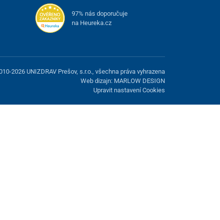
97% nás doporučuje
na Heureka.cz
010-2026 UNIZDRAV Prešov, s.r.o., všechna práva vyhrazena
Web dizajn: MARLOW DESIGN
Upravit nastavení Cookies
žnost odmítnout volitelné cookies.
Odmietnuť.