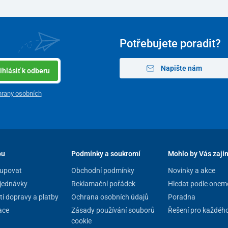
Potřebujete poradit?
Napište nám
ihlásiť k odberu
rany osobních
pu
Podmínky a soukromí
Mohlo by Vás zají
upovat
Obchodní podmínky
Novinky a akce
jednávky
Reklamační pořádek
Hledat podle onem
i dopravy a platby
Ochrana osobních údajů
Poradna
ace
Zásady používání souborů
Řešení pro každéh
cookie