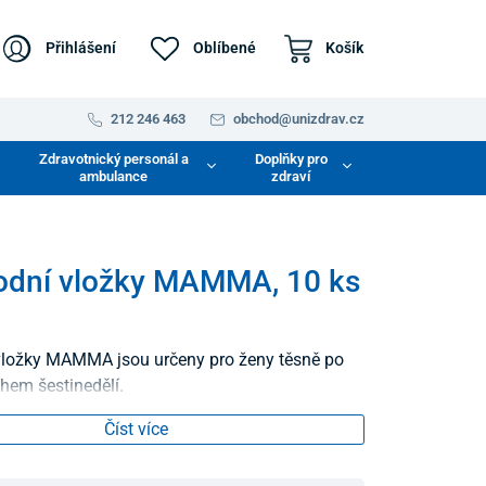
Přihlášení
Oblíbené
Košík
212 246 463
obchod@unizdrav.cz
Zdravotnický personál a
Doplňky pro
ambulance
zdraví
odní vložky MAMMA, 10 ks
vložky MAMMA jsou určeny pro ženy těsně po
hem šestinedělí.
Číst více