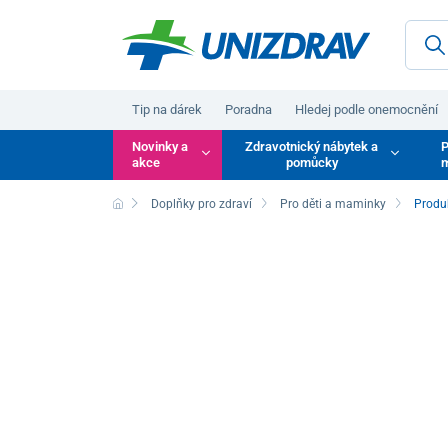
Tip na dárek
Poradna
Hledej podle onemocnění
Novinky a
Zdravotnický nábytek a
P
akce
pomůcky
m
Doplňky pro zdraví
Pro děti a maminky
Produ