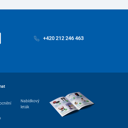
+420 212 246 463
mat
Nabídkový
ocnění
leták
o