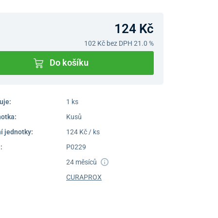
124 Kč
102 Kč
bez DPH 21.0 %
Do košíku
uje:
1 ks
notka:
Kusů
í jednotky:
124 Kč / ks
:
P0229
24 měsíců
CURAPROX