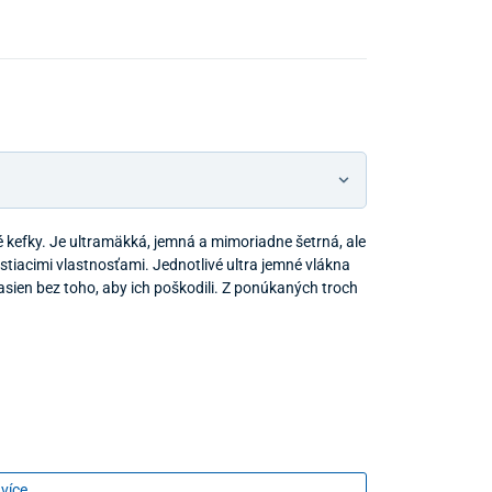
é kefky. Je ultramäkká, jemná a mimoriadne šetrná, ale
tiacimi vlastnosťami. Jednotlivé ultra jemné vlákna
ien bez toho, aby ich poškodili. Z ponúkaných troch
 více