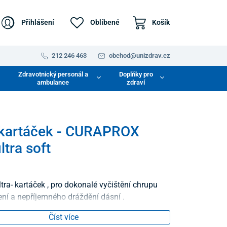
Přihlášení
Oblíbené
Košík
212 246 463
obchod@unizdrav.cz
Zdravotnický personál a
Doplňky pro
ambulance
zdraví
 kartáček - CURAPROX
ltra soft
ltra- kartáček , pro dokonalé vyčištění chrupu
ní a nepříjemného dráždění dásní .
Číst více