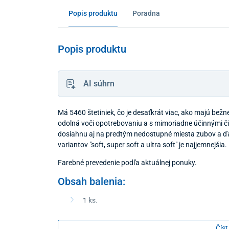
Popis produktu
Poradna
Popis produktu
AI súhrn
Má 5460 štetiniek, čo je desaťkrát viac, ako majú bežn
odolná voči opotrebovaniu a s mimoriadne účinnými čis
dosiahnu aj na predtým nedostupné miesta zubov a ďas
variantov "soft, super soft a ultra soft" je najjemnejšia.
Farebné prevedenie podľa aktuálnej ponuky.
Obsah balenia:
1 ks.
Číst