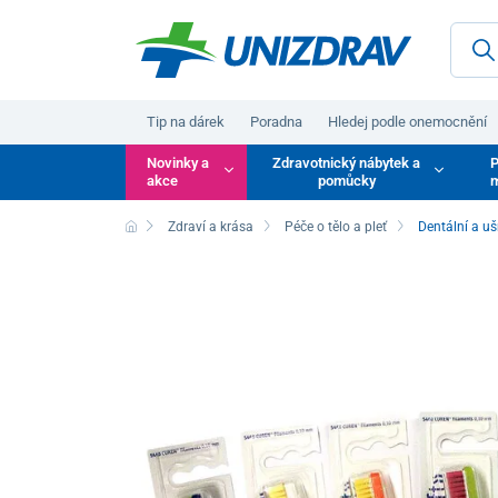
Tip na dárek
Poradna
Hledej podle onemocnění
Novinky a
Zdravotnický nábytek a
P
akce
pomůcky
m
Zdraví a krása
Péče o tělo a pleť
Dentální a u