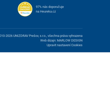
97% nás doporučuje
na Heureka.cz
010-2026 UNIZDRAV Prešov, s.r.o., všechna práva vyhrazena
Web dizajn: MARLOW DESIGN
Upravit nastavení Cookies
žnost odmítnout volitelné cookies.
Odmietnuť.