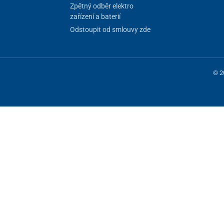
Zpětný odběr elektro
zařízení a baterií
Odstoupit od smlouvy zde
© 2
 fungování stránky, jiné můžeme používat jen s vaším souhlasem. Máte mo