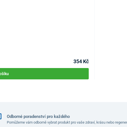
Zubní kartáček
KÓD:
P2605
Skladem >1ks
Můžete mít 11.08
354 Kč
ošíku
Odborné poradenství pro každého
Pomůžeme vám odborně vybrat produkt pro vaše zdraví, krásu nebo regener