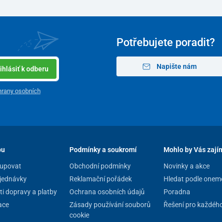
Potřebujete poradit?
Napište nám
ihlásiť k odberu
rany osobních
pu
Podmínky a soukromí
Mohlo by Vás zají
upovat
Obchodní podmínky
Novinky a akce
jednávky
Reklamační pořádek
Hledat podle onem
i dopravy a platby
Ochrana osobních údajů
Poradna
ace
Zásady používání souborů
Řešení pro každéh
cookie