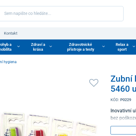
Kontakt
ohyb a
Zdraví a
Zdravotnické
Relax a
obilita
krása
přístroje a testy
sport
šní hygiena
Zubní
5460 u
KÓD:
P0229
Inovativní u
bez poškoze