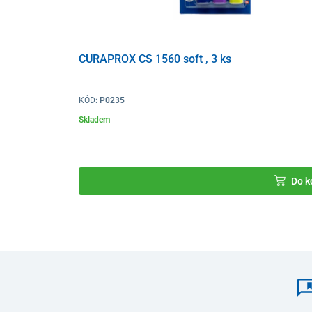
CURAPROX CS 1560 soft , 3 ks
KÓD:
P0235
Skladem
Do k