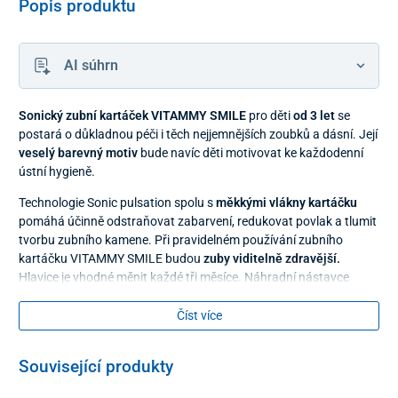
Popis produktu
AI súhrn
Sonický zubní kartáček VITAMMY SMILE
pro děti
od 3 let
se
postará o důkladnou péči i těch nejjemnějších zoubků a dásní. Její
veselý barevný motiv
bude navíc děti motivovat ke každodenní
ústní hygieně.
Technologie Sonic pulsation spolu s
měkkými vlákny kartáčku
pomáhá účinně odstraňovat zabarvení, redukovat povlak a tlumit
tvorbu zubního kamene. Při pravidelném používání zubního
kartáčku VITAMMY SMILE budou
zuby viditelně zdravější.
Hlavice je vhodné měnit každé tři měsíce. Náhradní nástavce
naleznete
TU
.
Číst více
Související produkty