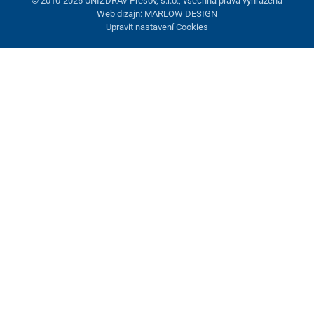
© 2010-2026 UNIZDRAV Prešov, s.r.o., všechna práva vyhrazena
Web dizajn: MARLOW DESIGN
Upravit nastavení Cookies
Nastavení cookies
Tyto stránky využívají cookies. Některé jsou nezbytné pro správné
fungování stránky, jiné můžeme používat jen s vaším souhlasem.
Máte možnost odmítnout volitelné cookies.
Odmietnuť.
Nezbytně nutné
Výkonnost
Marketingové cookies
Přijmout vše
Spravovat nastavení
Uložit a zavřít