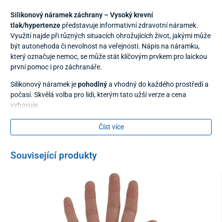
Silikonový náramek záchrany – Vysoký krevní
tlak/hypertenze
představuje informativní zdravotní náramek.
Využití najde při různých situacích ohrožujících život, jakými může
být autonehoda či nevolnost na veřejnosti. Nápis na náramku,
který označuje nemoc, se může stát klíčovým prvkem pro laickou
první pomoc i pro záchranáře.
Silikonový náramek je
pohodlný
a vhodný do každého prostředí a
počasí. Skvělá volba pro lidi, kterým tato užší verze a cena
vyhovuje.
Kvalita silikonového náramku záchrany
splňuje nejvyšší
Číst více
parametry a zaručuje jednoduché udržování čistoty. Náramek je
nutné chránit před ohněm a chladem. Obvod náramku je cca 20
cm.
Související produkty