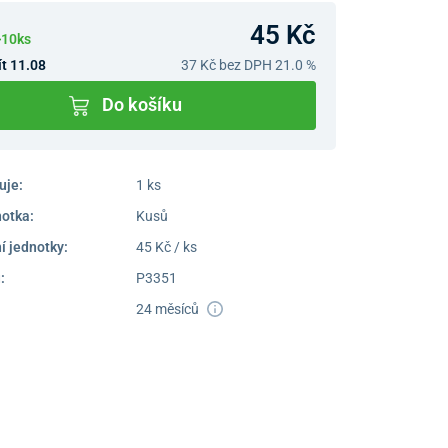
45 Kč
>10ks
t 11.08
37 Kč
bez DPH 21.0 %
Do košíku
uje:
1 ks
notka:
Kusů
í jednotky:
45 Kč / ks
:
P3351
24 měsíců