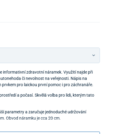
e informativní zdravotní náramek. Využití najde při
autonehoda či nevolnost na veřejnosti. Nápis na
 prvkem pro laickou první pomoc i pro záchranáře.
ostředí a počasí. Skvělá volba pro lidi, kterým tato
šší parametry a zaručuje jednoduché udržování
dem. Obvod náramku je cca 20 cm.