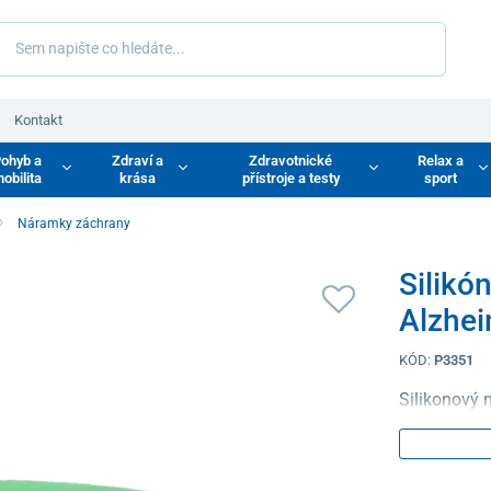
Kontakt
ohyb a
Zdraví a
Zdravotnické
Relax a
obilita
krása
přístroje a testy
sport
Náramky záchrany
Silikó
Alzhe
KÓD:
P3351
Silikonový