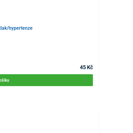
tlak/hypertenze
Dávkovač, drtič 
KÓD:
P2689
Skladem >10ks
Můžete mít 11.08
45 Kč
ošíku