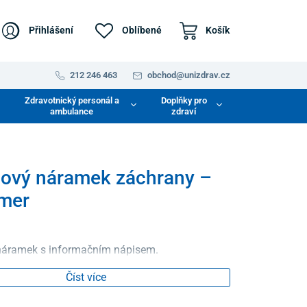
Přihlášení
Oblíbené
Košík
212 246 463
obchod@unizdrav.cz
Zdravotnický personál a
Doplňky pro
ambulance
zdraví
nový náramek záchrany –
imer
 náramek s informačním nápisem.
Číst více