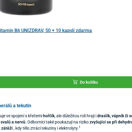
tamín B6 UNIZDRAV, 50 + 10 kapslí zdarma
Do košíku
erálů a tekutin
ňuje ve spojení s křečemi
hořčík
, ale důležitou roli hrají i
draslík, vápník či 
 svalů a nervů
. Odborníci také poukazují na riziko
zvyšující se při dehy
1
é zátěži
, kdy tělo ztrácí tekutiny i elektrolyty.