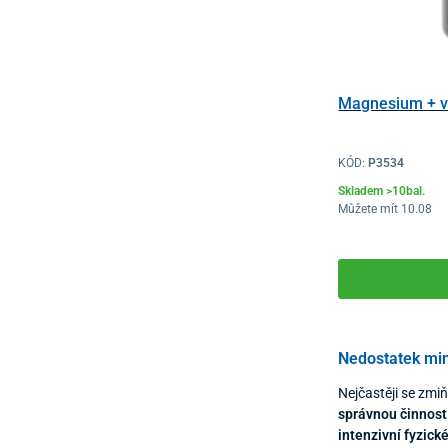
Magnesium + vi
KÓD:
P3534
Skladem >10bal.
Můžete mít 10.08
Nedostatek min
Nejčastěji se zmi
správnou činnost
intenzivní fyzick