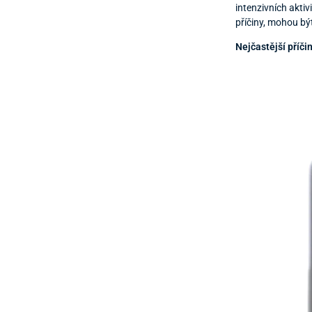
intenzivních akt
příčiny, mohou bý
Nejčastější příčin