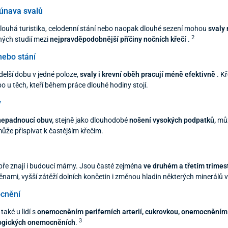
 únava svalů
 dlouhá turistika, celodenní stání nebo naopak dlouhé sezení mohou
svaly
2
ných studií mezi
nejpravděpodobnější příčiny nočních křečí
.
nebo stání
elší dobu v jedné poloze,
svaly i krevní oběh pracují méně efektivně
. Kř
o u těch, kteří během práce dlouhé hodiny stojí.
v
 nepadnoucí obuv,
stejně jako dlouhodobé
nošení vysokých podpatků,
můž
o může přispívat k častějším křečím.
bře znají i budoucí mámy. Jsou časté zejména
ve druhém a třetím trimes
ami, vyšší zátěží dolních končetin i změnou hladin některých minerálů 
cnění
 také u lidí s
onemocněním periferních arterií, cukrovkou, onemocněním ja
3
ogických onemocněních
.