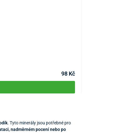
Hořčíková živá koupelová 
KÓD:
P3056
Skladem >10kg
Můžete mít 10.08
98 Kč
sodík
. Tyto minerály jsou potřebné pro
drataci, nadměrném pocení nebo po