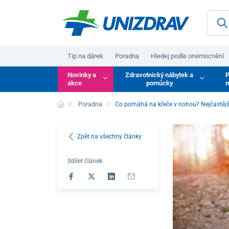
Tip na dárek
Poradna
Hledej podle onemocnění
Novinky a
Zdravotnický nábytek a
P
akce
pomůcky
m
Poradna
Co pomáhá na křeče v nohou? Nejčastější 
Zpět na všechny články
Sdílet článek: