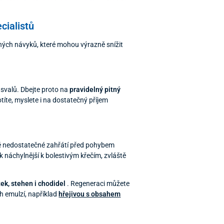
cialistů
chých návyků, které mohou výrazně snížit
t svalů. Dbejte proto na
pravidelný pitný
íte, myslete i na dostatečný příjem
ávě nedostatečné zahřátí před pohybem
k náchylnější k bolestivým křečím, zvláště
ek, stehen i chodidel
. Regeneraci můžete
ch emulzí, například
hřejivou s obsahem