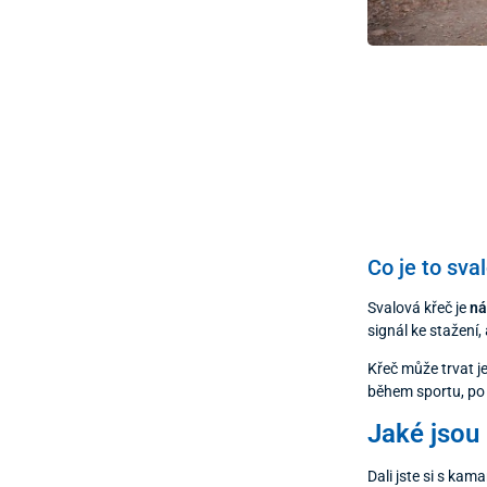
Co je to sva
Svalová křeč je
ná
signál ke stažení
Křeč může trvat je
během sportu, po 
Jaké jsou 
Dali jste si s ka