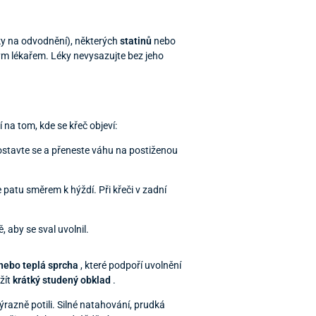
ky na odvodnění), některých
statinů
nebo
vým lékařem. Léky nevysazujte bez jeho
 na tom, kde se křeč objeví:
ostavte se a přeneste váhu na postiženou
 patu směrem k hýždí. Při křeči v zadní
 aby se sval uvolnil.
 nebo teplá sprcha
, které podpoří uvolnění
užít
krátký studený obklad
.
ýrazně potili. Silné natahování, prudká