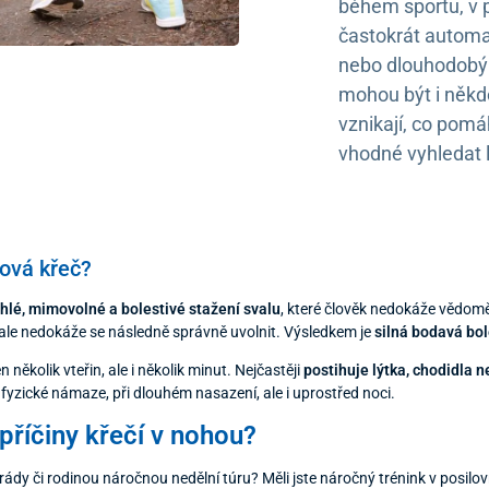
během sportu, v p
častokrát automa
nebo dlouhodobým
mohou být i někde
vznikají, co pomá
vhodné vyhledat 
lová křeč?
hlé, mimovolné a bolestivé stažení svalu
, které člověk nedokáže vědomě
, ale nedokáže se následně správně uvolnit. Výsledkem je
silná bodavá bol
n několik vteřin, ale i několik minut. Nejčastěji
postihuje lýtka, chodidla 
fyzické námaze, při dlouhém nasazení, ale i uprostřed noci.
příčiny křečí v nohou?
marády či rodinou náročnou nedělní túru? Měli jste náročný trénink v posi