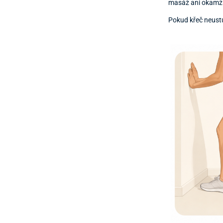
masáž ani okamžit
Pokud křeč neustu