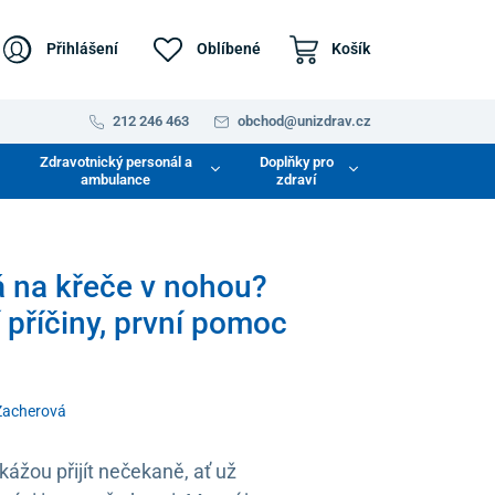
Přihlášení
Oblíbené
Košík
212 246 463
obchod@unizdrav.cz
Zdravotnický personál a
Doplňky pro
ambulance
zdraví
 na křeče v nohou?
 příčiny, první pomoc
Zacherová
ážou přijít nečekaně, ať už