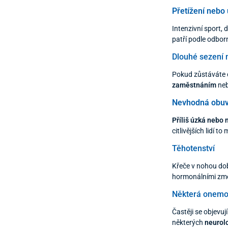
Přetížení nebo
Intenzivní sport,
patří podle odbor
Dlouhé sezení 
Pokud zůstáváte d
zaměstnáním
neb
Nevhodná obu
Příliš úzká nebo
citlivějších lidí t
Těhotenství
Křeče v nohou do
hormonálními změn
Některá onemo
Častěji se objevují
některých
neurol