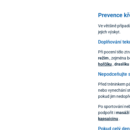
Prevence kře
Ve většině případ
jejich výskyt.
Doplňování teku
Při pocení tělo zt
režim
, zejména b
hořčíku
,
draslíku
Nepodceňujte s
Před tréninkem pá
nebo vynechání st
pokud jim nedopře
Po sportování ne
podpořit i
masáží 
kapsaicinu
.
Pokud celý den 