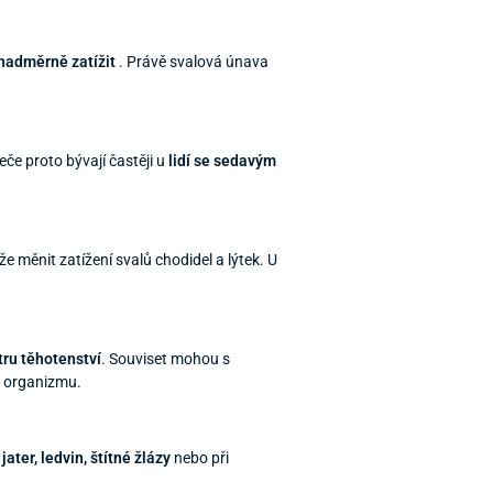
 nadměrně zatížit
. Právě svalová únava
eče proto bývají častěji u
lidí se sedavým
e měnit zatížení svalů chodidel a lýtek. U
tru těhotenství
. Souviset mohou s
v organizmu.
ter, ledvin, štítné žlázy
nebo při