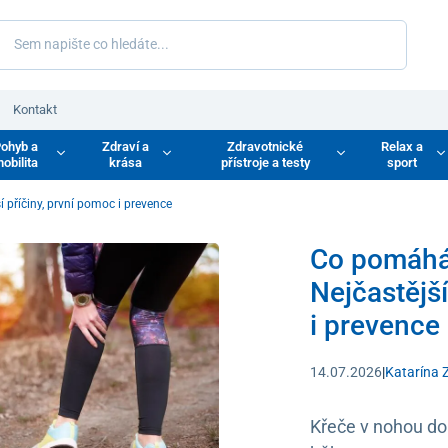
Kontakt
ohyb a
Zdraví a
Zdravotnické
Relax a
obilita
krása
přístroje a testy
sport
příčiny, první pomoc i prevence
Co pomáhá
Nejčastější
i prevence
14.07.2026
|
Katarína 
Křeče v nohou dok