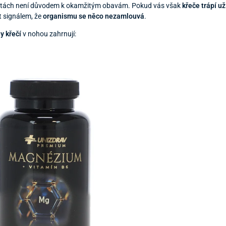
ivitách není důvodem k okamžitým obavám. Pokud vás však
křeče trápí u
t signálem, že
organismu se něco nezamlouvá
.
y křečí
v nohou zahrnují: