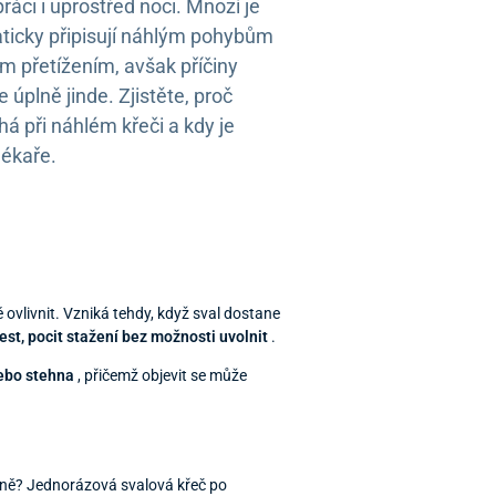
ráci i uprostřed noci. Mnozí je
ticky připisují náhlým pohybům
 přetížením, avšak příčiny
 úplně jinde. Zjistěte, proč
há při náhlém křeči a kdy je
lékaře.
 ovlivnit. Vzniká tehdy, když sval dostane
est, pocit stažení bez možnosti uvolnit
.
nebo stehna
, přičemž objevit se může
lovně? Jednorázová svalová křeč po