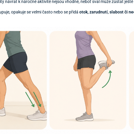
ý návrat k náročné aktivitě nejsou vhodné, neboť sval může zůstat ješt
puje, opakuje se velmi často nebo se přidá
otok, zarudnutí, slabost či ne