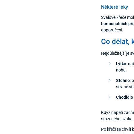
Některé léky
Svalové křeče mo
hormonálních př
doporučení.
Co dělat, 
Nejdůležitější je s
Lýtko
: na
nohu.
Stehno
: 
straně st
Chodidlo
Když napětí začne
staženého svalu. 
Po křeči se chvíli 