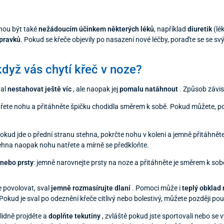
hou být také
nežádoucím účinkem některých léků
, například
diuretik
(lé
ípravků
. Pokud se křeče objevily po nasazení nové léčby, poraďte se se s
když vás chytí křeč v noze?
val
nestahovat ještě víc
, ale naopak jej
pomalu natáhnout
. Způsob závisí
třete nohu a přitáhněte špičku chodidla směrem k sobě. Pokud můžete, p
pokud jde o přední stranu stehna, pokrčte nohu v koleni a jemně přitáhněte
ehna naopak nohu natřete a mírně se předkloňte.
 nebo prsty
: jemně narovnejte prsty na noze a přitáhněte je směrem k sobě,
 povolovat, sval
jemně rozmasírujte dlaní
. Pomoci může i
teplý obklad
Pokud je sval po odeznění křeče citlivý nebo bolestivý, můžete později po
klidně projděte a
doplňte tekutiny
, zvláště pokud jste sportovali nebo se v