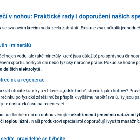
čí v nohou: Praktické rady i doporučení našich spe
ů se svalovým křečím nedá zcela zabránit. Existuje však několik jednodu
tin i minerálů
rácí nejen vodu, ale také minerály, které jsou důležité pro správnou činnos
ěhem sportu, horkých dní nebo fyzicky náročné práce. Pokud se hodně pot
 a dalších
elektrolytů
.
trečink a regeneraci
rkrát otočíte kotníky a v hlavě si „odškrtnete” strečink jako hotový? Pr
rečinku po fyzické zátěži může přispět k vyššímu napětí svalů. Ty jsou pa
jete dostatek času na regeneraci.
bo po dlouhém dni na nohou věnujte
několik minut jemnému natažení lýt
či teplou lázní
. Naši produktoví specialisté doporučují i využití masážní
sedíte, pravidelně se hýbejte