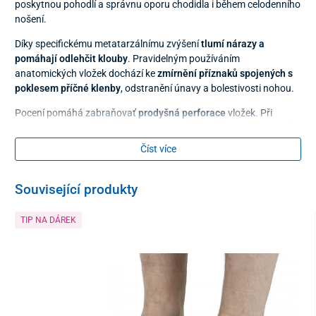
poskytnou pohodlí a správnu oporu chodidla i během celodenního
nošení.
Díky specifickému metatarzálnímu zvýšení
tlumí nárazy a
pomáhají odlehčit klouby
. Pravidelným používáním
anatomických vložek dochází ke
zmírnění příznaků spojených s
poklesem příčné klenby
, odstranění únavy a bolestivosti nohou.
Pocení pomáhá zabraňovať
prodyšná perforace
vložek. Při
čištění stačí vložky přetřít vlhčeným hadříkem a nechat usušit při
pokojové teplotě.
Číst více
Materiál
Související produkty
kůže
TIP NA DÁREK
Balení
1 pár