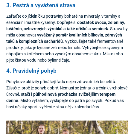
3. Pestrá a vyvážená strava
Zařaďte do jídelníčku potraviny bohaté na minerály, vitamíny a
esenciální mastné kyseliny. Dopřejte si
dostatek ovoce, zeleniny,
luštěnin, celozrnných výrobků a také oříšků a semínek
. Strava by
měla obsahovat
vyvážený poměr kvalitních bílkovin, zdravých
tuků a komplexních sacharidů
. Vyzkoušejte také fermentované
produkty, jako je kysané zelí nebo kimchi. Vyhýbejte se syceným
nápojům s kofeinem nebo vysokým obsahem cukru. Místo toho
pijte čistou vodu nebo
bylinné čaje
.
4. Pravidelný pohyb
Pohybové aktivity přinášejí řadu nejen zdravotních benefitů.
Zjistěte,
proč je pohyb dobrý
. Nemusí se jednat o trénink vrcholové
úrovně,
stačí i půlhodinová procházka svižnějším tempem
denně
. Místo výtahem, vyšlapejte do patra po svých. Pokud vás
baví nějaký sport, vyčleňte si na něj v kalendáři čas.