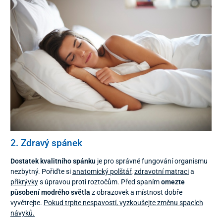
2. Zdravý spánek
Dostatek kvalitního spánku
je pro správné fungování organismu
nezbytný. Pořiďte si
anatomický polštář
,
zdravotní matraci
a
přikrývky
s úpravou proti roztočům. Před spaním
omezte
působení modrého světla
z obrazovek a místnost dobře
vyvětrejte.
Pokud trpíte nespavostí, vyzkoušejte změnu spacích
návyků.