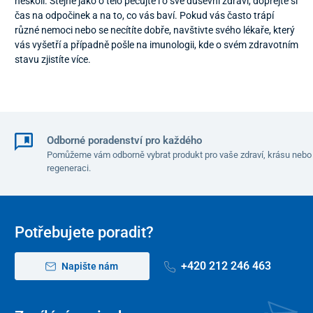
neskolí. Stejně jako o tělo pečujte i o své duševní zdraví, dopřejte si
čas na odpočinek a na to, co vás baví. Pokud vás často trápí
různé nemoci nebo se necítíte dobře, navštivte svého lékaře, který
vás vyšetří a případně pošle na imunologii, kde o svém zdravotním
stavu zjistíte více.
Odborné poradenství pro každého
Pomůžeme vám odborně vybrat produkt pro vaše zdraví, krásu nebo
regeneraci.
Potřebujete poradit?
+420 212 246 463
Napište nám