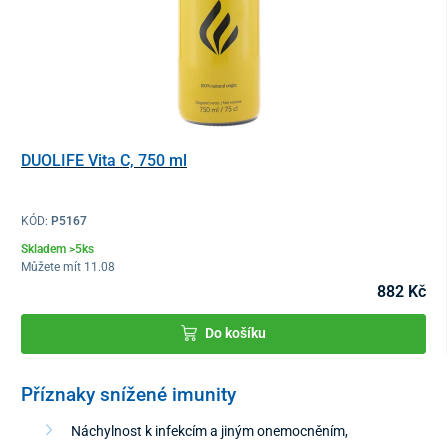
DUOLIFE Vita C, 750 ml
KÓD:
P5167
Skladem >5ks
Můžete mít 11.08
882 Kč
Do košíku
Příznaky snížené imunity
Náchylnost k infekcím a jiným onemocněním,