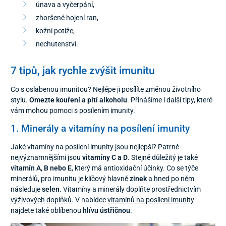
únava a vyčerpání,
zhoršené hojení ran,
kožní potíže,
nechutenství.
7 tipů, jak rychle zvýšit imunitu
Co s oslabenou imunitou? Nejlépe ji posílíte změnou životního
stylu.
Omezte kouření a pití alkoholu
. Přinášíme i další tipy, které
vám mohou pomoci s posílením imunity.
1. Minerály a vitamíny na posílení imunity
Jaké vitamíny na posílení imunity jsou nejlepší? Patrně
nejvýznamnějšími jsou
vitamíny C a D
. Stejně důležitý je také
vitamín A, B nebo E
, který má antioxidační účinky. Co se týče
minerálů, pro imunitu je klíčový hlavně
zinek
a hned po něm
následuje
selen
. Vitamíny a minerály doplňte prostřednictvím
výživových doplňků
. V nabídce
vitamínů na posílení imunity
najdete také oblíbenou
hlívu ústřičnou
.