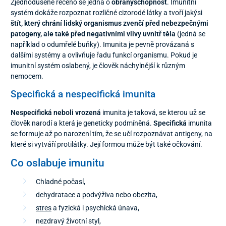
Zjednodušeně řečeno se jedná o
obranyschopnost
. Imunitní
systém dokáže rozpoznat rozličné cizorodé látky a tvoří jakýsi
štít, který chrání lidský organismus zvenčí před nebezpečnými
patogeny, ale také před negativními vlivy uvnitř těla
(jedná se
například o odumřelé buňky). Imunita je pevně provázaná s
dalšími systémy a ovlivňuje řadu funkcí organismu. Pokud je
imunitní systém oslabený, je člověk náchylnější k různým
nemocem.
Specifická a nespecifická imunita
Nespecifická neboli vrozená
imunita je taková, se kterou už se
člověk narodí a která je geneticky podmíněná.
Specifická
imunita
se formuje až po narození tím, že se učí rozpoznávat antigeny, na
které si vytváří protilátky. Její formou může být také očkování.
Co oslabuje imunitu
Chladné počasí,
dehydratace a podvýživa nebo
obezita
,
stres
a fyzická i psychická únava,
nezdravý životní styl,