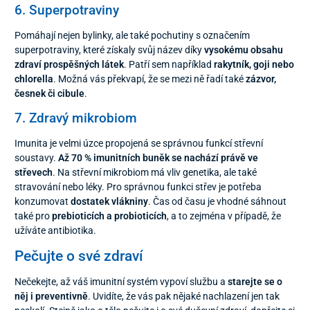
6. Superpotraviny
Pomáhají nejen bylinky, ale také pochutiny s označením
superpotraviny, které získaly svůj název díky
vysokému obsahu
zdraví prospěšných látek
. Patří sem například
rakytník, goji nebo
chlorella
. Možná vás překvapí, že se mezi ně řadí také
zázvor,
česnek či cibule
.
7. Zdravý mikrobiom
Imunita je velmi úzce propojená se správnou funkcí střevní
soustavy.
Až 70 % imunitních buněk se nachází právě ve
střevech
. Na střevní mikrobiom má vliv genetika, ale také
stravování nebo léky. Pro správnou funkci střev je potřeba
konzumovat
dostatek vlákniny
. Čas od času je vhodné sáhnout
také pro
prebioticích a probioticích
, a to zejména v případě, že
užíváte antibiotika.
Pečujte o své zdraví
Nečekejte, až váš imunitní systém vypoví službu a
starejte se o
něj i preventivně
. Uvidíte, že vás pak nějaké nachlazení jen tak