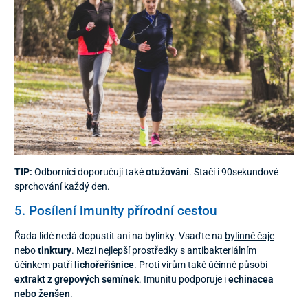
TIP:
Odborníci doporučují také
otužování
. Stačí i 90sekundové
sprchování každý den.
5. Posílení imunity přírodní cestou
Řada lidé nedá dopustit ani na bylinky. Vsaďte na
bylinné čaje
nebo
tinktury
. Mezi nejlepší prostředky s antibakteriálním
účinkem patří
lichořeřišnice
. Proti virům také účinně působí
extrakt z grepových semínek
. Imunitu podporuje i
echinacea
nebo ženšen
.