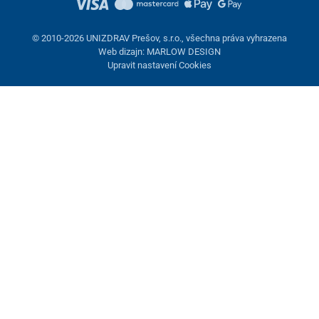
© 2010-2026 UNIZDRAV Prešov, s.r.o., všechna práva vyhrazena
Web dizajn: MARLOW DESIGN
Upravit nastavení Cookies
Nastavení cookies
Tyto stránky využívají cookies. Některé jsou nezbytné pro správné
fungování stránky, jiné můžeme používat jen s vaším souhlasem.
Máte možnost odmítnout volitelné cookies.
Odmietnuť.
Nezbytně nutné
Výkonnost
Marketingové cookies