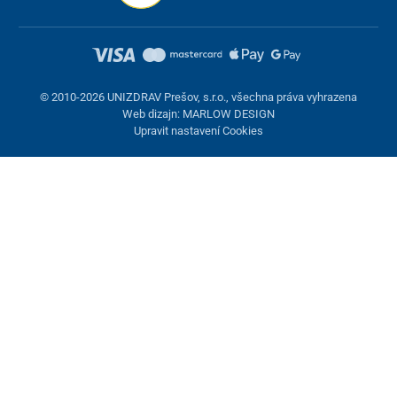
© 2010-2026 UNIZDRAV Prešov, s.r.o., všechna práva vyhrazena
Web dizajn: MARLOW DESIGN
Upravit nastavení Cookies
Nastavení cookies
Tyto stránky využívají cookies. Některé jsou nezbytné pro správné
fungování stránky, jiné můžeme používat jen s vaším souhlasem.
Máte možnost odmítnout volitelné cookies.
Odmietnuť.
Nezbytně nutné
Výkonnost
Marketingové cookies