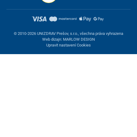
© 2010-2026 UNIZDRAV Prešov, s.r.o., všechna práva vyhrazena
Web dizajn: MARLOW DESIGN
Upravit nastavení Cookies
Nastavení cookies
Tyto stránky využívají cookies. Některé jsou nezbytné pro správné
fungování stránky, jiné můžeme používat jen s vaším souhlasem.
Máte možnost odmítnout volitelné cookies.
Odmietnuť.
Nezbytně nutné
Výkonnost
Marketingové cookies