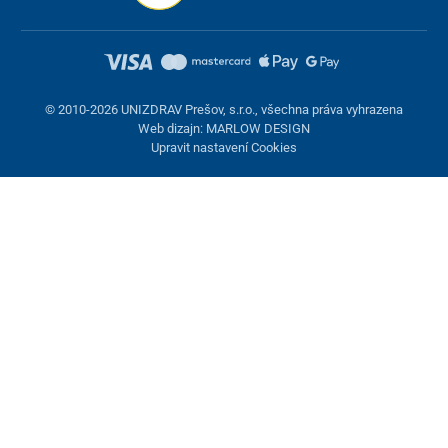
© 2010-2026 UNIZDRAV Prešov, s.r.o., všechna práva vyhrazena
Web dizajn: MARLOW DESIGN
Upravit nastavení Cookies
Nastavení cookies
Tyto stránky využívají cookies. Některé jsou nezbytné pro správné
fungování stránky, jiné můžeme používat jen s vaším souhlasem.
Máte možnost odmítnout volitelné cookies.
Odmietnuť.
Nezbytně nutné
Výkonnost
Marketingové cookies