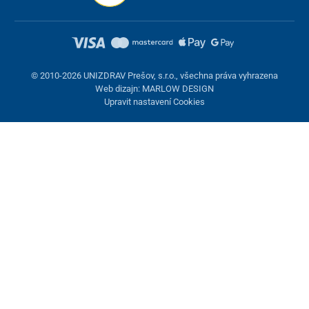
© 2010-2026 UNIZDRAV Prešov, s.r.o., všechna práva vyhrazena
Web dizajn: MARLOW DESIGN
Upravit nastavení Cookies
Nastavení cookies
Tyto stránky využívají cookies. Některé jsou nezbytné pro správné
fungování stránky, jiné můžeme používat jen s vaším souhlasem.
Máte možnost odmítnout volitelné cookies.
Odmietnuť.
Nezbytně nutné
Výkonnost
Marketingové cookies