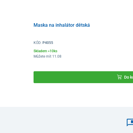
Technické parametry
Nebulizační výkon
Maska na inhalátor dětská
Objem nádoby na léčivo
Zbytkové množství léčiva
KÓD:
P4055
Skladem >10ks
Hlučnost
Můžete mít 11.08
Příkon
Rozměry (Š x V x H)
Do k
Hmotnost
Napájení