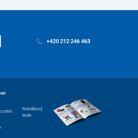
+420 212 246 463
mat
Nabídkový
ocnění
leták
o