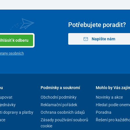
Potřebujete poradit?
Napište nám
ihlásiť k odberu
rany osobních
pu
Podmínky a soukromí
Mohlo by Vás zají
upovat
Obchodní podmínky
Novinky a akce
jednávky
Reklamační pořádek
Hledat podle onem
i dopravy a platby
Ochrana osobních údajů
Poradna
ace
Zásady používání souborů
Řešení pro každéh
cookie