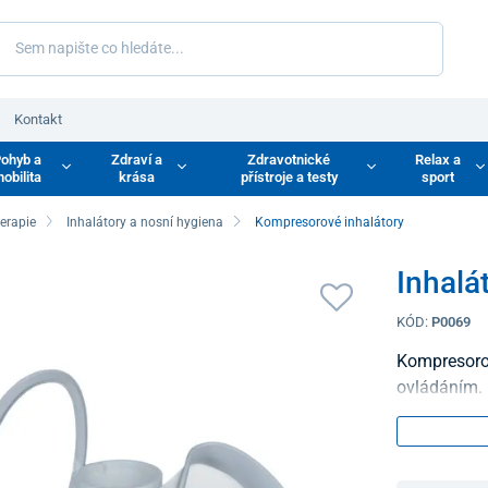
Kontakt
ohyb a
Zdraví a
Zdravotnické
Relax a
obilita
krása
přístroje a testy
sport
terapie
Inhalátory a nosní hygiena
Kompresorové inhalátory
Inhal
KÓD:
P0069
Kompresorov
ovládáním.