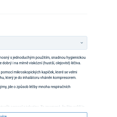
enosný s jednoduchým použitím, snadnou hygienickou
brý i na mírně viskózní (hustší, olejovité) léčiva.
ká pomocí mikroskopických kapiček, které se velmi
chu, který je do inhalátoru vháněn kompresorem.
rýmy, jde o způsob léčby mnoha respiračních
vořit aerosol z tekutiny. To znamená, že čím vyšší je
 více