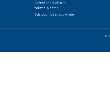
Zpětný odběr elektro
zařízení a baterií
Odstoupit od smlouvy zde
© 2
 fungování stránky, jiné můžeme používat jen s vaším souhlasem. Máte mo