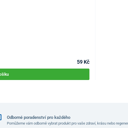
0,5 ml/min.
Domácí solná je
7,0 ml
0,7 ml
KÓD:
P2330
Skladem >10ks
60 dB
Můžete mít 11.08
138 W
59 Kč
170 x 103 x 182 mm
ošíku
1,9 kg
192 VA
Odborné poradenství pro každého
Pomůžeme vám odborně vybrat produkt pro vaše zdraví, krásu nebo regener