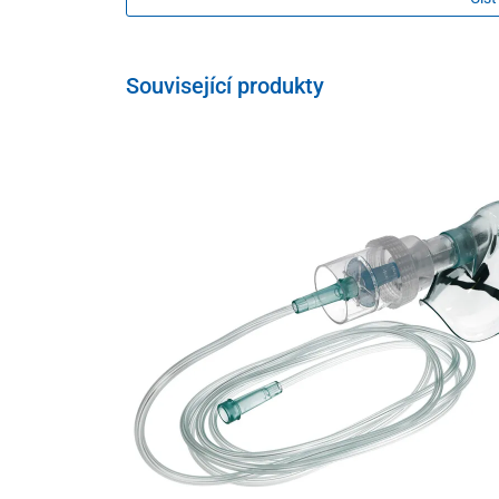
Přístroj se snadno čistí, lze jej sterilizovat.
Obsah balení
Související produkty
přístroj
inhalační V.V.T. soustava
hadice
náustek
vypínač se zvýšenou odolností proti vodě
držák na formou aerosolu sadu
vzduchový filtr 5 ks
maska ​​pro děti a pro dospělé
nosný nástavec
Vincentka, 95 ml
cestovní pouzdro
návod k použití
záruční list