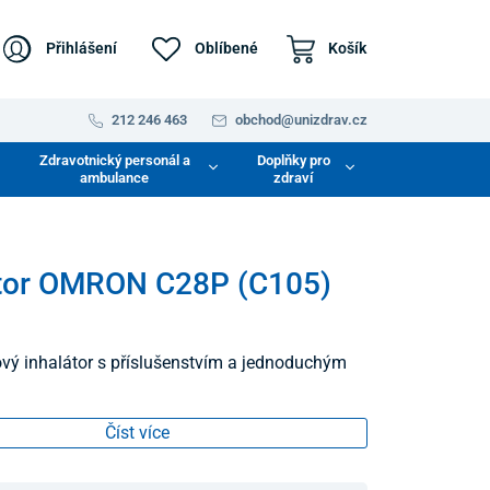
Přihlášení
Oblíbené
Košík
212 246 463
obchod@unizdrav.cz
Zdravotnický personál a
Doplňky pro
ambulance
zdraví
átor OMRON C28P (C105)
ý inhalátor s příslušenstvím a jednoduchým
Číst více