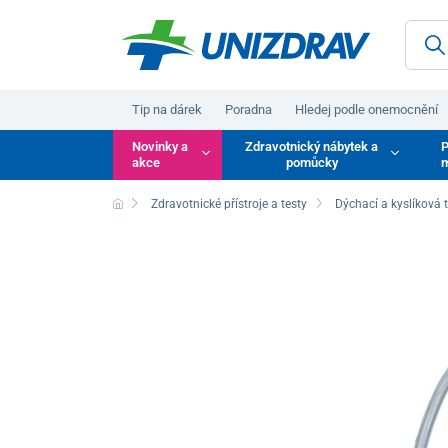
Tip na dárek
Poradna
Hledej podle onemocnění
Novinky a
Zdravotnický nábytek a
P
akce
pomůcky
m
Zdravotnické přístroje a testy
Dýchací a kyslíková 