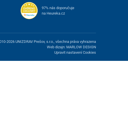
97% nás doporučuje
na Heureka.cz
010-2026 UNIZDRAV Prešov, s.r.o., všechna práva vyhrazena
Web dizajn: MARLOW DESIGN
Upravit nastavení Cookies
žnost odmítnout volitelné cookies.
Odmietnuť.