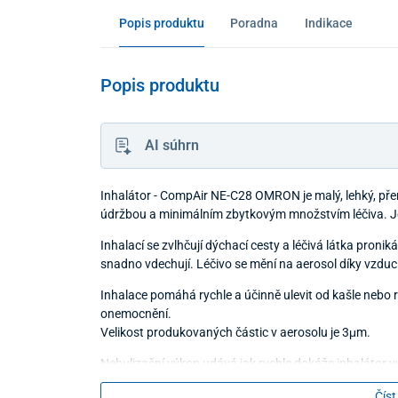
Popis produktu
Poradna
Indikace
Popis produktu
AI súhrn
Inhalátor - CompAir NE-C28 OMRON je malý, lehký, př
údržbou a minimálním zbytkovým množstvím léčiva. Je do
Inhalací se zvlhčují dýchací cesty a léčivá látka proni
snadno vdechují. Léčivo se mění na aerosol díky vzdu
Inhalace pomáhá rychle a účinně ulevit od kašle nebo 
onemocnění.
Velikost produkovaných částic v aerosolu je 3μm.
Nebulizační výkon udává jak rychle dokáže inhalátor vyt
výkon, tím je čas inhalace kratší.
Číst