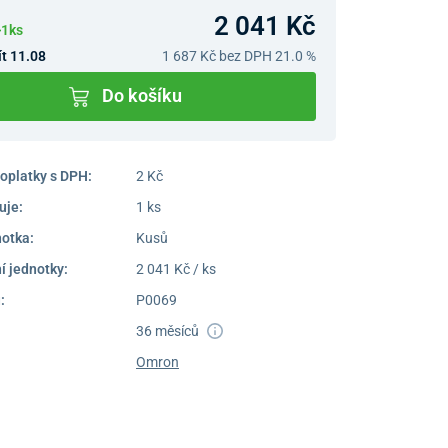
2 041 Kč
>1ks
t 11.08
1 687 Kč
bez DPH 21.0 %
Do košíku
oplatky s DPH:
2 Kč
uje:
1 ks
notka:
Kusů
í jednotky:
2 041 Kč / ks
:
P0069
36 měsíců
Omron