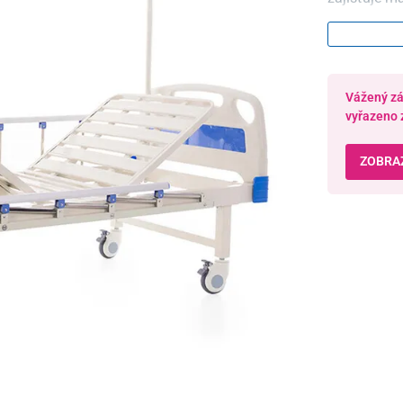
lůžko.
Vážený zák
vyřazeno 
ZOBRAZ