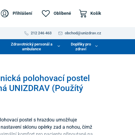
Přihlášení
Oblíbené
Košík
212 246 463
obchod@unizdrav.cz
Zdravotnický personál a
Doplňky pro
ambulance
zdraví
ická polohovací postel
ná UNIZDRAV (Použítý
lohovací postel s hrazdou umožňuje
í nastavení sklonu opěrky zad a nohou, čímž
aximální komfort pro pacienty připoutané na