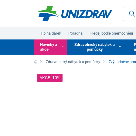
Tip na dárek
Poradna
Hledej podle onemocnění
Novinky a
Zdravotnický nábytek a
P
akce
pomůcky
m
Zdravotnický nábytek a pomůcky
Zvýhodněné pro
AKCE -10%