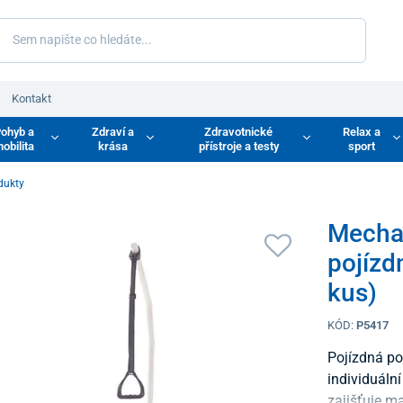
Kontakt
ohyb a
Zdraví a
Zdravotnické
Relax a
obilita
krása
přístroje a testy
sport
dukty
Mechan
pojízd
kus)
KÓD:
P5417
Pojízdná po
individuáln
zajišťuje m