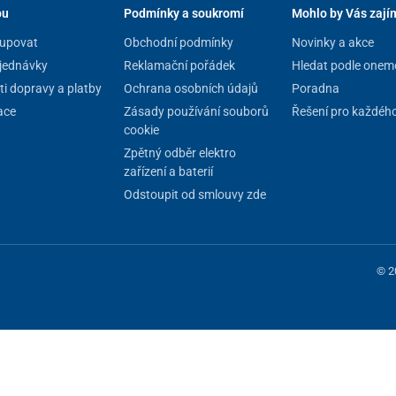
pu
Podmínky a soukromí
Mohlo by Vás zají
upovat
Obchodní podmínky
Novinky a akce
jednávky
Reklamační pořádek
Hledat podle onem
i dopravy a platby
Ochrana osobních údajů
Poradna
ace
Zásady používání souborů
Řešení pro každéh
astové panely
a
bočnice z nerezavějící ocele
s
cookie
ezpečí
.
Zpětný odběr elektro
jí ošetřovatelům přístup k pacientům. K dispozici je
zařízení a baterií
Odstoupit od smlouvy zde
 ve výšce jen 50 cm
, takže
ulehčuje přesun z lůžka
na
i brzdami na kolečkách umožňuje rychlý přesun postele
© 2