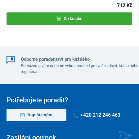
zůstaly vlastnosti dlahy zachovány, opětovné nastavení lze
712 Kč
provést maximálně 3krát.
Do košíku
Odborné poradenství pro každého
Pomůžeme vám odborně vybrat produkt pro vaše zdraví, krásu nebo
regeneraci.
Potřebujete poradit?
+420 212 246 463
Napište nám
Zasílání novinek
Snadná péče