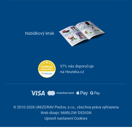
Hlavní benefity nočního chrániče zubů
Nabídkový leták
vytvořená bariéra pomáhá
předcházet nočnímu skřípání
a zatínání zubů
pomáhá
uvolnit dýchací cesty
a tím
omezit chrápání
dvoudílná dlaha
pro horní i dolní čelist
97% nás doporučuje
zpevněný silikonový materiál umožňuje vytvořit
přesný
na Heureka.cz
otisk
na míru vašich zubů
nastavitelný posun čelisti
od 3 mm do 10 mm
hygienické pouzdro
pro bezpečné skladování pomůcky
doma i na cestách
snadné čištění
pomocí běžných prostředků dentální
© 2010-2026 UNIZDRAV Prešov, s.r.o., všechna práva vyhrazena
hygieny
Web dizajn: MARLOW DESIGN
celkové rozměry náustku jsou 7 x 4,5 x 2,5 cm
Upravit nastavení Cookies