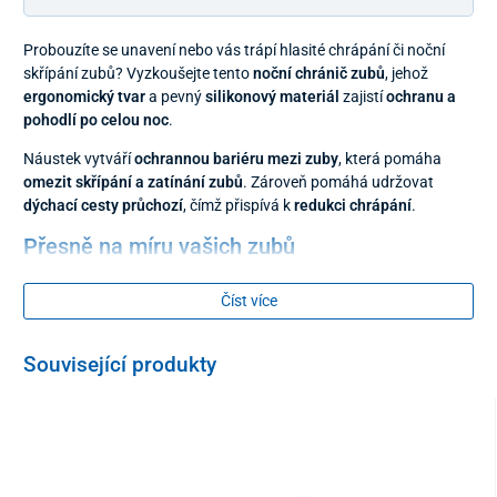
Probouzíte se unavení nebo vás trápí hlasité chrápání či noční
skřípání zubů? Vyzkoušejte tento
noční chránič zubů
, jehož
ergonomický tvar
a pevný
silikonový materiál
zajistí
ochranu a
pohodlí po celou noc
.
Náustek vytváří
ochrannou bariéru mezi zuby
, která pomáha
omezit skřípání a zatínání zubů
. Zároveň pomáhá udržovat
dýchací cesty průchozí
, čímž přispívá k
redukci chrápání
.
Přesně na míru vašich zubů
Zubní dlaha je vyrobena ze speciálně tvrzeného
silikonu
, který se
Číst více
dokáže dokonale
přizpůsobit konturám vašich dásní a zubů
.
Před použitím je nutné náustek ponořit do horké vody, následně jej
zchladit, pevně do něj zakousnout a poté opět vložit do studené
Související produkty
vody. Tímto způsobem si vytvoříte vlastní otisk, který zajistí, že
náustek bude během noci pevně a pohodlně sedět na horních i
dolních zubech.