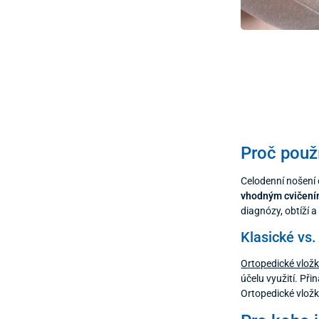
Proč použ
Celodenní nošení 
vhodným cvičení
diagnózy, obtíží a
Klasické vs.
Ortopedické vlož
účelu využití. Při
Ortopedické vložk