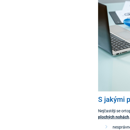
S jakými 
Nejčastěji se orto
plochých nohách
nesprávné