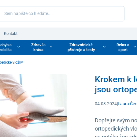
Kontakt
ohyb a
Zdraví a
Zdravotnické
Relax a
obilita
krása
přístroje a testy
sport
pedické vložky
Krokem k l
jsou ortop
04.03.2024
|
Laura Če
Dopřejte svým n
ortopedických vlož
se potýkají se zdr