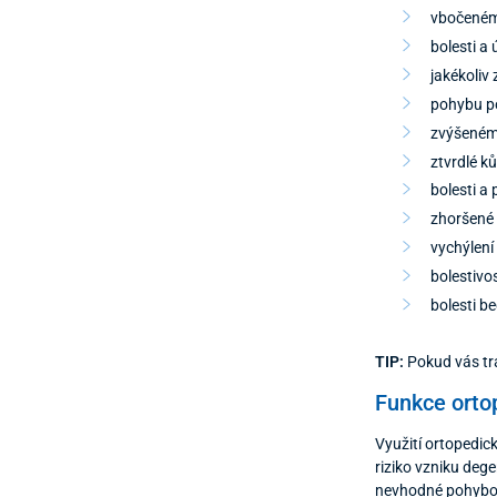
vbočeném
bolesti a
jakékoliv 
pohybu po
zvýšeném 
ztvrdlé k
bolesti a 
zhoršené s
vychýlení
bolestivos
bolesti b
TIP:
Pokud vás tr
Funkce orto
Využití ortopedi
riziko vzniku deg
nevhodné pohybov