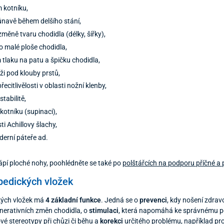
 kotníku,
 únavě během delšího stání,
změně tvaru chodidla (délky, šířky),
 malé ploše chodidla,
tlaku na patu a špičku chodidla,
ůži pod klouby prstů,
přecitlivělosti v oblasti nožní klenby,
tabilitě,
 kotníku (supinaci),
ti Achillovy šlachy,
ederní páteře ad.
ápí ploché nohy, poohlédněte se také po
polštářcích na podporu příčné a 
pedických vložek
ckých vložek má
4 základní funkce
. Jedná se o
prevenci
, kdy nošení zdrav
enerativních změn chodidla, o
stimulaci
, která napomáhá ke správnému 
é stereotypy při chůzi či běhu a
korekci
určitého problému, například pro