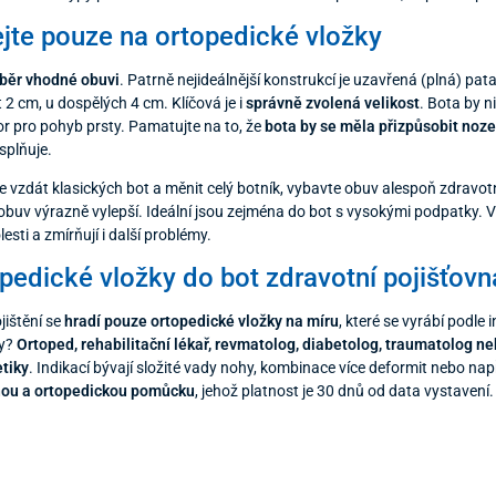
jte pouze na ortopedické vložky
běr vhodné obuvi
. Patrně nejideálnější konstrukcí je uzavřená (plná) pat
2 cm, u dospělých 4 cm. Klíčová je i
správně zvolená velikost
. Bota by n
r pro pohyb prsty. Pamatujte na to, že
bota by se měla přizpůsobit noz
 splňuje.
 vzdát klasických bot a měnit celý botník, vybavte obuv alespoň zdravotn
 obuv výrazně vylepší. Ideální jsou zejména do bot s vysokými podpatky. V
lesti a zmírňují i další problémy.
pedické vložky do bot zdravotní pojišťovn
jištění se
hradí pouze ortopedické vložky na míru
, které se vyrábí podle
ky?
Ortoped, rehabilitační lékař, revmatolog, diabetolog, traumatolog ne
etiky
. Indikací bývají složité vady nohy, kombinace více deformit nebo na
nou a ortopedickou pomůcku
, jehož platnost je 30 dnů od data vystavení