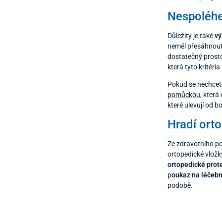
Nespoléhe
Důležitý je také
vý
neměl přesáhnout 
dostatečný prosto
která tyto kritéria
Pokud se nechcete
pomůckou
, která
které ulevují od bo
Hradí orto
Ze zdravotního po
ortopedické vlož
ortopedické prot
p
oukaz na léčeb
podobě.