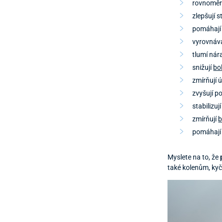
rovnoměrn
zlepšují s
pomáhají 
vyrovnáva
tlumí nár
snižují
bo
zmírňují 
zvyšují po
stabilizuj
zmírňují
b
pomáhají 
Myslete na to, že
také kolenům, ky