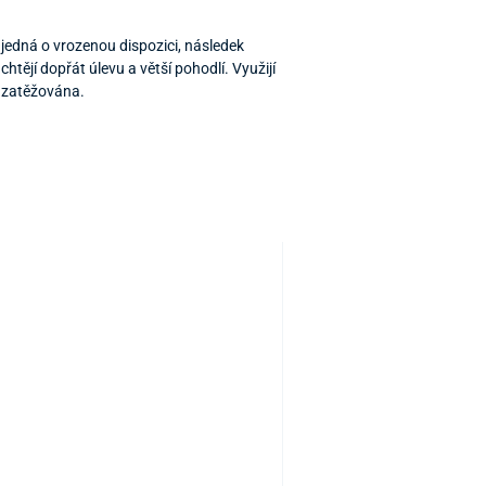
e jedná o vrozenou dispozici, následek
htějí dopřát úlevu a větší pohodlí. Využijí
e zatěžována.