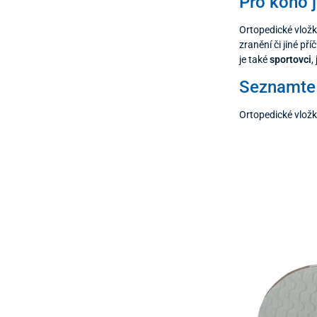
Pro koho 
Ortopedické vlož
zranění či jiné pří
je také
sportovci
,
Seznamte 
Ortopedické vložk