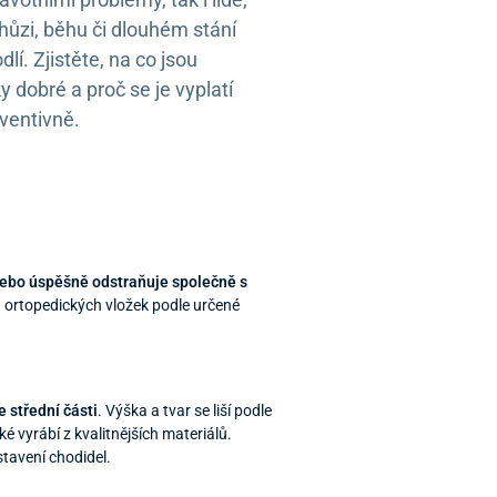
i chůzi, běhu či dlouhém stání
lí. Zjistěte, na co jsou
y dobré a proč se je vyplatí
ventivně.
e nebo úspěšně odstraňuje společně s
u ortopedických vložek podle určené
e střední části
. Výška a tvar se liší podle
é vyrábí z kvalitnějších materiálů.
tavení chodidel.