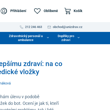
Přihlášení
Oblíbené
Košík
212 246 463
obchod@unizdrav.cz
Zdravotnický personál a
Doplňky pro
ambulance
zdraví
epšímu zdraví: na co
edické vložky
rnáková
ohám úlevu v podobě
ek do bot. Ocení je jak ti, kteří
avotními problémy, tak i lidé,