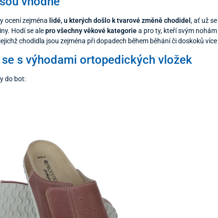
jsou vhodné
ky ocení zejména
lidé, u kterých došlo k tvarové změně chodidel
, ať už s
činy. Hodí se ale
pro všechny věkové kategorie
a pro ty, kteří svým nohám c
 jejichž chodidla jsou zejména při dopadech během běhání či doskoků víc
se s výhodami ortopedických vložek
y do bot: