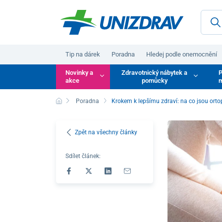
Tip na dárek
Poradna
Hledej podle onemocnění
Novinky a
Zdravotnický nábytek a
P
akce
pomůcky
m
Poradna
Krokem k lepšímu zdraví: na co jsou orto
Zpět na všechny články
Sdílet článek: