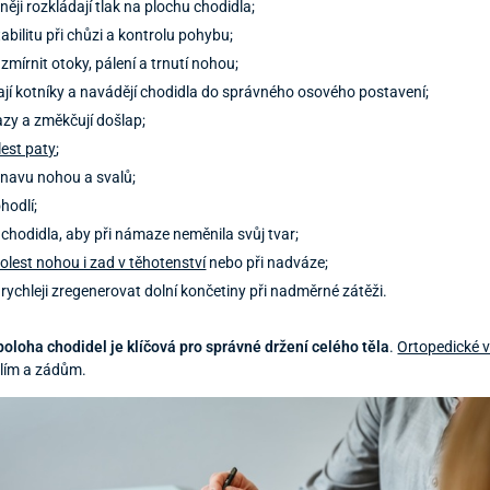
ěji rozkládají tlak na plochu chodidla;
tabilitu při chůzi a kontrolu pohybu;
zmírnit otoky, pálení a trnutí nohou;
jí kotníky a navádějí chodidla do správného osového postavení;
azy a změkčují došlap;
lest paty
;
únavu nohou a svalů;
hodlí;
í chodidla, aby při námaze neměnila svůj tvar;
olest nohou i zad v těhotenství
nebo při nadváze;
rychleji zregenerovat dolní končetiny při nadměrné zátěži.
poloha chodidel je klíčová pro správné držení celého těla
.
Ortopedické v
člím a zádům.