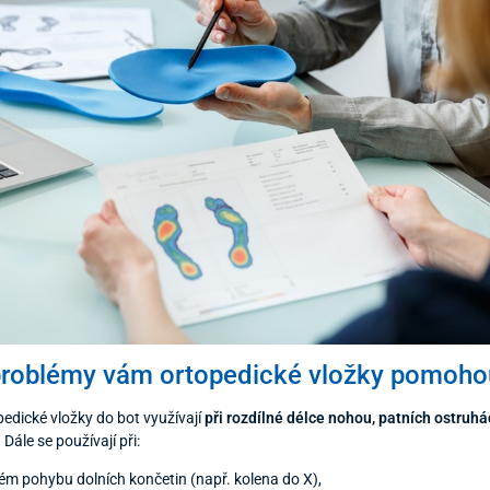
problémy vám ortopedické vložky pomoho
pedické vložky do bot využívají
při rozdílné délce nohou, patních ostruh
. Dále se používají při:
m pohybu dolních končetin (např. kolena do X),