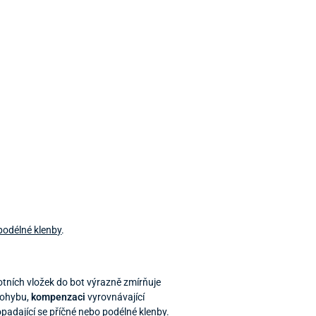
podélné klenby
.
otních vložek do bot výrazně zmírňuje
pohybu,
kompenzaci
vyrovnávající
padající se příčné nebo podélné klenby.