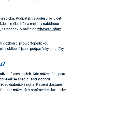
a a špička. Podpatek i s podešví by u dětí
ikde neměla tlačit a měla by nabídnout
e, ne naopak
. Vsaďte na
zdravotní obuv
,
í vložkou či jinou
ortopedickou
elmi oblíbené jsou i
podpatěnky a patičky
,
a?
 individuálních potřeb. Kdo může předepsat
bo lékař se specializací v oboru
příklad diabetická noha. Pacient dostane
. Poukaz může být v papírové i elektronické