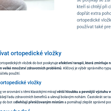
kteří si chtějí př
dopřát extra pohod
ortopedické vložk
používat také pre
ívat ortopedické vložky
ortopedických vložek do bot poskytuje
efektivní terapii, která zmírňuj
m velké množství zdravotních problémů
. Klíčový je výběr správného typ
 účelu použití.
 ortopedické vložky
ky
ve srovnání s těmi klasickými mívají
větší hloubku a pevnější výztuhu v
nášejí řadu zdravotních benefitů a ulevují bolavým nohám. Častokrát se tak
y do bot o
dlehčují přetěžovaným místům
a pomáhají zlepšit správné pos