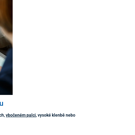
u
ách,
vbočeném palci
, vysoké klenbě nebo