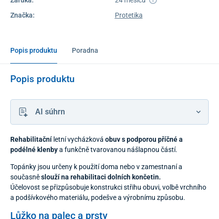
Značka:
Protetika
Popis produktu
Poradna
Popis produktu
AI súhrn
Rehabilitační
letní vycházková
obuv s podporou příčné a
podélné klenby
a funkčně tvarovanou nášlapnou částí.
Topánky jsou určeny k použití doma nebo v zamestnaní a
současně
slouží na rehabilitaci dolních končetin.
Účelovost se přizpůsobuje konstrukci střihu obuvi, volbě vrchního
a podšívkového materiálu, podešve a výrobnímu způsobu.
Lůžko na palec a prsty