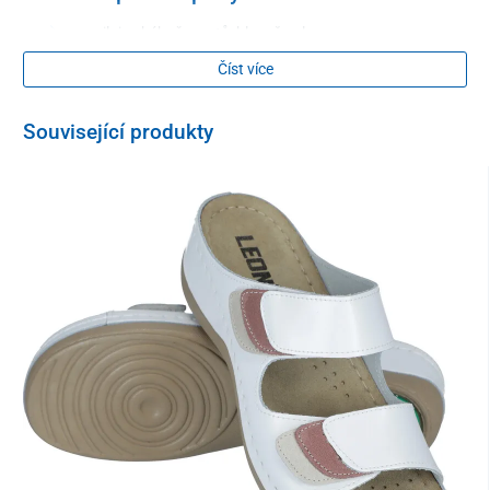
posiluje ohýbače prstů, hlavně palce a
aktivně napravuje vybočený palec
Číst více
Podélná a příčná klenba
Související produkty
působí preventivně proti tvorbě ploché nohy, zabraňuje
padnutí klenby
Lůžko na patu
zmírňuje otřesy při chůzi a zabraňuje vybočení paty
Složení
svršek – přírodní kůža
stélka – mikrovlákno
vnitřnípodšívka – přírodní textílie
Velikostní tabulka