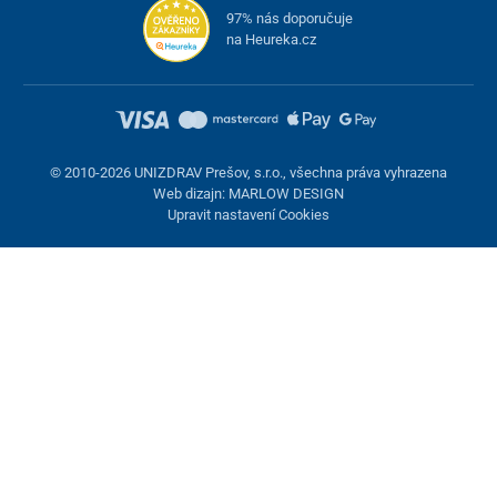
97% nás doporučuje
na Heureka.cz
© 2010-2026 UNIZDRAV Prešov, s.r.o., všechna práva vyhrazena
Web dizajn: MARLOW DESIGN
Upravit nastavení Cookies
Nastavení cookies
Tyto stránky využívají cookies. Některé jsou nezbytné pro správné
fungování stránky, jiné můžeme používat jen s vaším souhlasem.
Máte možnost odmítnout volitelné cookies.
Odmietnuť.
Nezbytně nutné
Výkonnost