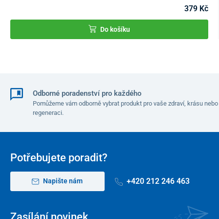
Kompatibilníí postele z naší nabídky
379 Kč
Elektrická polohovací postel Home
Do košíku
Elektrická polohovací postel Multibed
Mechanická polohovací postel pojízdná UNIZDRAV
Mechanická polohovací postel UNIZDRAV
Technické parametry
Odborné poradenství pro každého
Pomůžeme vám odborně vybrat produkt pro vaše zdraví, krásu nebo
Rozměry (DxVxŠ)
35 x 2,5 x 87 – 104 cm
regeneraci.
Hmotnost
2,4 kg
Materiál
plast
Potřebujete poradit?
+420 212 246 463
Napište nám
Zasílání novinek