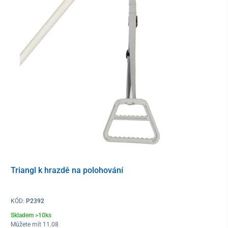
Podnos je vyrobený z pevného
odolného plastu
a obsahuje
výřez
k uložení nápoje
. Snadno se upevňuje a taktéž se snadno udržuje
v čistotě.
Lůžkový stolek je doplněný pružinovým systémem, který
umožňuje přizpůsobit šířku podnosu
. Díky tomu
může být
použitý k různým typům postelí
.
Triangl k hrazdě na polohování
KÓD:
P2392
Skladem >10ks
Můžete mít 11.08