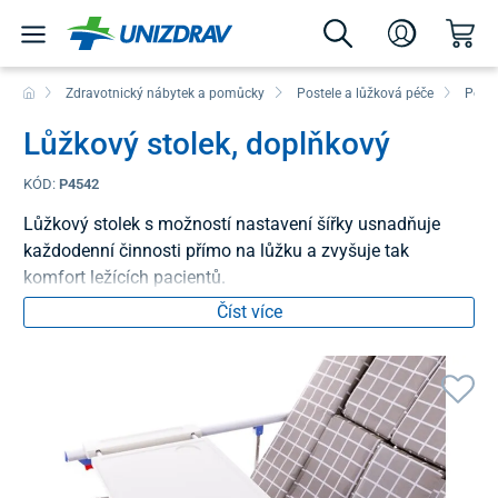
Zdravotnický nábytek a pomůcky
Postele a lůžková péče
Poloh
Lůžkový stolek, doplňkový
KÓD:
P4542
Lůžkový stolek s možností nastavení šířky usnadňuje
každodenní činnosti přímo na lůžku a zvyšuje tak
komfort ležících pacientů.
Číst více