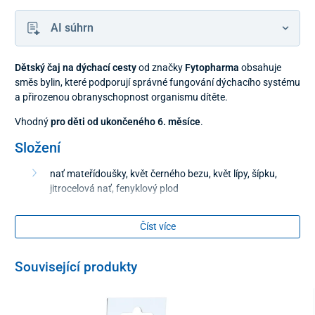
AI súhrn
Dětský čaj na dýchací cesty
od značky
Fytopharma
obsahuje
směs bylin, které podporují správné fungování dýchacího systému
a přirozenou obranyschopnost organismu dítěte.
Vhodný
pro děti od ukončeného 6. měsíce
.
Složení
nať mateřídoušky, květ černého bezu, květ lípy, šípku,
jitrocelová nať, fenyklový plod
Balení
Číst více
20x 1,5 g
Související produkty
Tento produkt je dodáván v ochranném obalu. V souladu s §
1837 písm. g) občanského zákoníku není možné po porušení