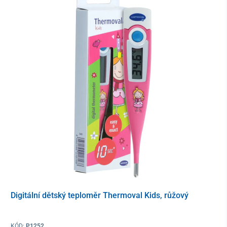
ochranného obalu odstoupit od kupní smlouvy vzhledem k tomu,
že jde o zboží, které z důvodu ochrany zdraví a hygieny není
vhodné vrátit po jeho otevření a použití. Výjimkou jsou případy
oprávněné reklamace nebo výrobní chyby.
Digitální dětský teploměr Thermoval Kids, růžový
KÓD:
P1252