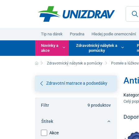
Tip na dárek
Poradna
Hledej podle onemocnění
Novinky a
Zdravotnický nábytek a
P
akce
pomůcky
m
Zdravotnický nábytek a pomůcky
Postele a lůžkov
Ant
Zdravotní matrace a podsedáky
Kategori
či oblas
Celý pop
Filtr
9 produktov
to vést 
během d
Dopor
Štítek
Akce