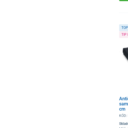
TOP
TIP
Ant
sam
cm
KÓD:
Skla