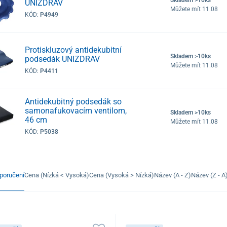
UNIZDRAV
Můžete mít 11.08
KÓD:
P4949
Protiskluzový antidekubitní
Skladem >10ks
podsedák UNIZDRAV
Můžete mít 11.08
KÓD:
P4411
Antidekubitný podsedák so
samonafukovacím ventilom,
Skladem >10ks
46 cm
Můžete mít 11.08
KÓD:
P5038
poručení
Cena (Nízká < Vysoká)
Cena (Vysoká > Nízká)
Název (A - Z)
Název (Z - A