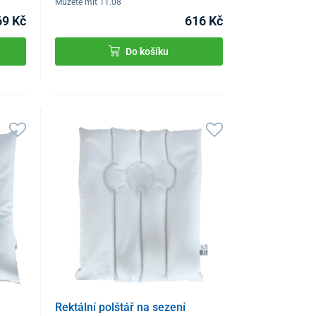
Můžete mít 11.08
69 Kč
616 Kč
Do košíku
Rektální polštář na sezení