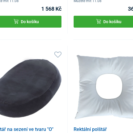
e mít 11.08
Můžete mít 11.08
1 568 Kč
3
Do košíku
Do košíku
tář na sezení ve tvaru "O"
Rektální polštář