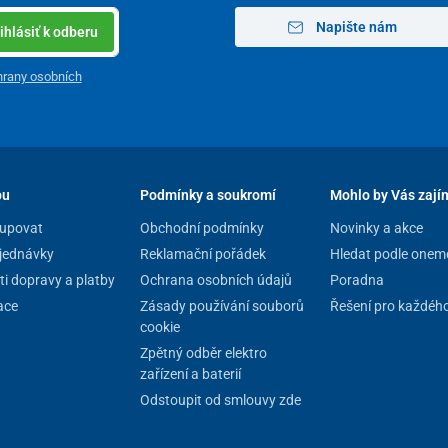
Napište nám
ihlásiť k odberu
rany osobních
pu
Podmínky a soukromí
Mohlo by Vás zají
upovat
Obchodní podmínky
Novinky a akce
jednávky
Reklamační pořádek
Hledat podle onem
i dopravy a platby
Ochrana osobních údajů
Poradna
ace
Zásady používání souborů
Řešení pro každéh
cookie
Zpětný odběr elektro
zařízení a baterií
Odstoupit od smlouvy zde