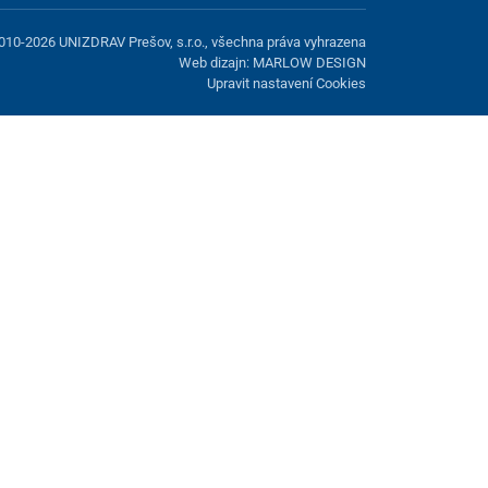
010-2026 UNIZDRAV Prešov, s.r.o., všechna práva vyhrazena
Web dizajn: MARLOW DESIGN
Upravit nastavení Cookies
žnost odmítnout volitelné cookies.
Odmietnuť.