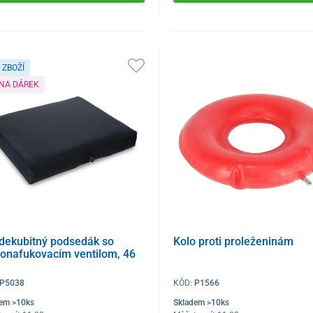
 ZBOŽÍ
 NA DÁREK
idekubitný podsedák so
Kolo proti proleženinám
onafukovacím ventilom, 46
P5038
KÓD:
P1566
dem >10ks
Skladem >10ks