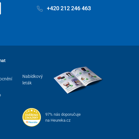
+420 212 246 463
mat
Nabídkový
ocnění
leták
o
97% nás doporučuje
na Heureka.cz