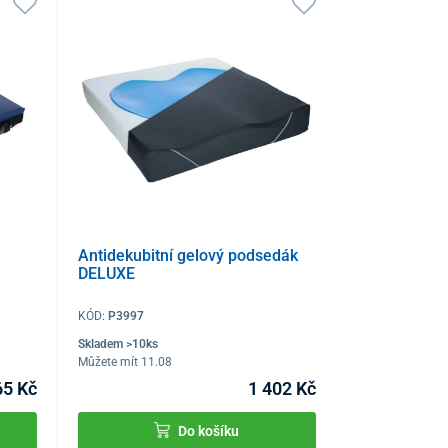
Antidekubitní gelový podsedák
DELUXE
KÓD:
P3997
Skladem >10ks
Můžete mít 11.08
65 Kč
1 402 Kč
Do košíku