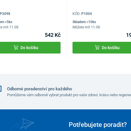
P3098
KÓD:
P1004
em >5ks
Skladem >10ks
e mít 11.08
Můžete mít 11.08
542 Kč
1
Do košíku
Do košíku
Odborné poradenství pro každého
Pomůžeme vám odborně vybrat produkt pro vaše zdraví, krásu nebo regener
Potřebujete poradit?