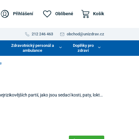
Přihlášení
Oblíbené
Košík
212 246 463
obchod@unizdrav.cz
Zdravotnický personál a
Doplňky pro
ambulance
zdraví
e
izikovějších partií, jako jsou sedací kosti, paty, lokty
fické části těla nadměrnému a nepřetržitému tlaku, může
e by se měly stát nezbytnou součástí preventivní péče
 rekonvalescence.