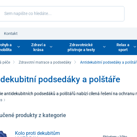
Kontakt
ohyb a
Zdraví a
Zdravotnické
Relax a
obilita
krása
přístroje a testy
sport
á péče
Zdravotní matrace a podsedáky
Antidekubitní podsedáky a polštář
idekubitní podsedáky a polštáře
e antidekubitních podsedáků a polštářů nabízí cílená řešení na ochranu nejr
t křížů a kostrče. Jelikož dlouhodobé ležení nebo sezení vystavuje speci
is
ke vzniku bolestivých kožních defektů. Antidekubitní podsedáky a vnakuš
omácí péče iv odborných zařízeních, kde je prioritou plynulá a bezpečná
učené produkty z kategorie
Kolo proti dekubitům
Skladem >10ks