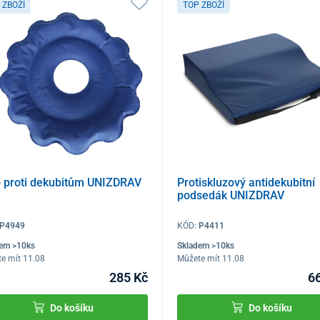
 ZBOŽÍ
TOP ZBOŽÍ
o proti dekubitům UNIZDRAV
Protiskluzový antidekubitní
podsedák UNIZDRAV
P4949
KÓD:
P4411
dem >10ks
Skladem >10ks
e mít 11.08
Můžete mít 11.08
285 Kč
6
Do košíku
Do košíku