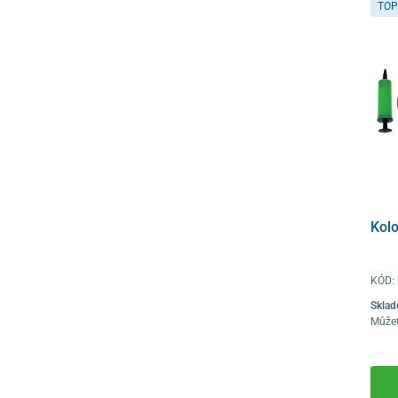
TOP
Kol
KÓD:
Skla
Můžet