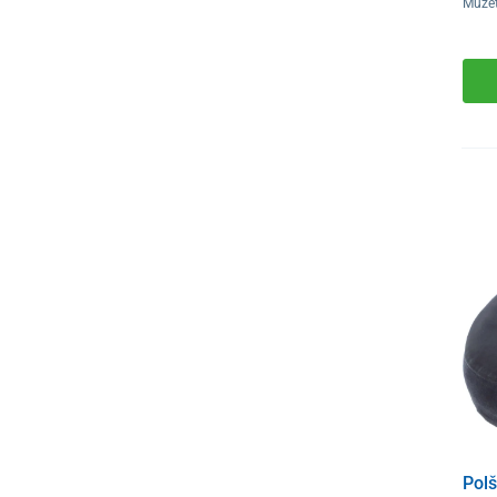
Můžet
Polš