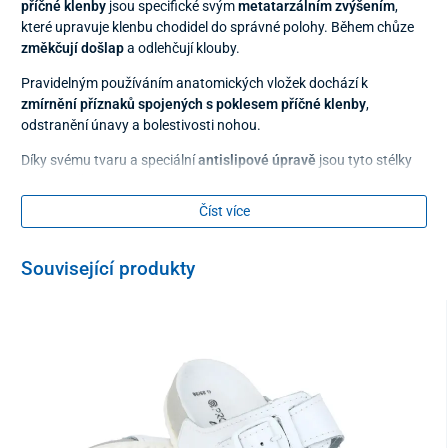
příčné klenby
jsou specifické svým
metatarzálním zvýšením
,
které upravuje klenbu chodidel do správné polohy. Během chůze
změkčují došlap
a odlehčují klouby.
Pravidelným používáním anatomických vložek dochází k
zmírnění příznaků spojených s poklesem příčné klenby
,
odstranění únavy a bolestivosti nohou.
Díky svému tvaru a speciální
antislipové úpravě
jsou tyto stélky
vhodné především
do vyšší obuvi
. Samovolnému posunu v
botě zabrání
samolepící folie
.
Číst více
Při čištění stačí vložky přetřít vlhčeným hadříkem a
nechat usušit při pokojové teplotě.
Související produkty
Materiál
kůže, latex
Balení
1 pár