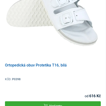
Ortopedická obuv Protetika T16, bílá
KÓD:
P0398
616 Kč
od
Varianty