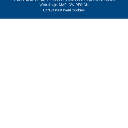
Web dizajn: MARLOW DESIGN
Upravit nastavení Cookies
Nastavení cookies
Tyto stránky využívají cookies. Některé jsou nezbytné pro správné
fungování stránky, jiné můžeme používat jen s vaším souhlasem.
Máte možnost odmítnout volitelné cookies.
Odmietnuť.
Nezbytně nutné
Výkonnost
Marketingové cookies
Přijmout vše
Spravovat nastavení
Uložit a zavřít