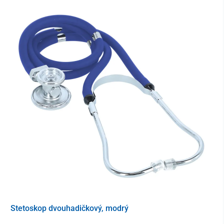
kyslíková láhev o objemu 1 litr naplněná medicinálním
kyslíkem (opakovaně plnitelná) s redukčním ventilem a
manometrem
kyslíková maska se spojovací hadičkou
odsávačka a odsávací katetr ve dvou různých velikostech
pinocchio – závitový rozevírač úst
vytahovač jazyka
plastový kufřík
Jde o plně vybavenou resuscitační soupravu, která svým
obsahem splňuje stanovené parametry ve smyslu Výnosu MZ SR
č.j. 09812/2008-OL. Vyráběná speciálně pro ambulance
slovenských lékařů (praktických, odborných, dětských i zubních).
Stetoskop dvouhadičkový, modrý