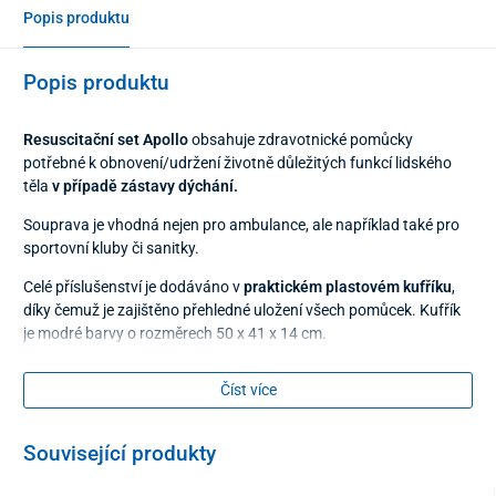
Popis produktu
Popis produktu
Resuscitační set Apollo
obsahuje zdravotnické pomůcky
potřebné k obnovení/udržení životně důležitých funkcí lidského
těla
v případě
zástavy dýchání.
Souprava je vhodná nejen pro ambulance, ale například také pro
sportovní kluby či sanitky.
Celé příslušenství je dodáváno v
praktickém plastovém kufříku
,
díky čemuž je zajištěno přehledné uložení všech pomůcek. Kufřík
je modré barvy o rozměrech 50 x 41 x 14 cm.
Obsah resuscitačního setu Apollo
Číst více
T – tubus (ústní vzduchovod) ve třech různých
velikostech – pro muže, ženy, děti a dorost
Související produkty
ambuvak (samorospínací dýchací vak) s obličejovými
polomaskami ve dvou velikostech