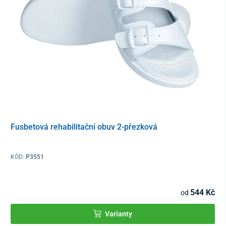
Délka stélky v cm
23
23,5
24
24,5
25
Fusbetová rehabilitační obuv 2-přezková
KÓD:
P3551
544 Kč
od
Varianty