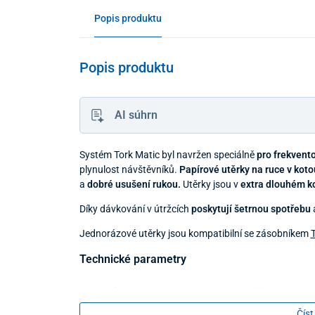
Popis produktu
Popis produktu
AI súhrn
Systém Tork Matic byl navržen speciálně
pro frekvent
plynulost návštěvníků.
Papírové utěrky na ruce v koto
a
dobré usušení rukou.
Utěrky jsou v
extra dlouhém k
Díky dávkování v útržcích
poskytují šetrnou spotřebu
a
Jednorázové utěrky jsou kompatibilní se zásobníkem
T
Technické parametry
Systém
H1 (120059)
Číst