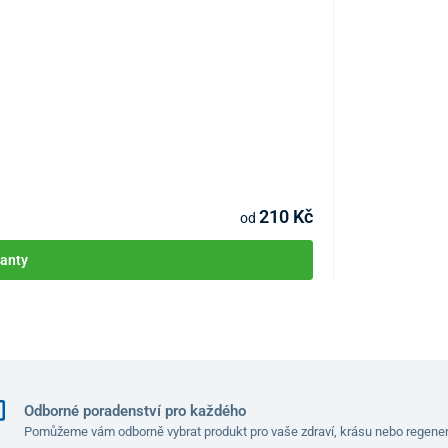
Nitrilové rukavi
KÓD:
P4284
210 Kč
od
anty
Odborné poradenství pro každého
Pomůžeme vám odborně vybrat produkt pro vaše zdraví, krásu nebo regener