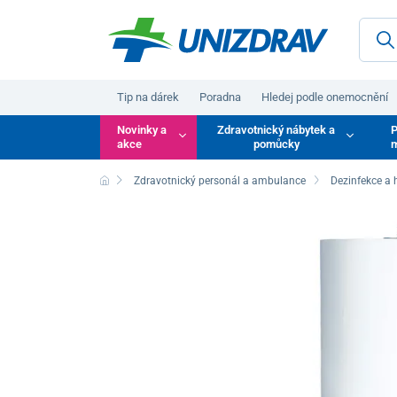
Tip na dárek
Poradna
Hledej podle onemocnění
Novinky a
Zdravotnický nábytek a
P
akce
pomůcky
m
Zdravotnický personál a ambulance
Dezinfekce a 