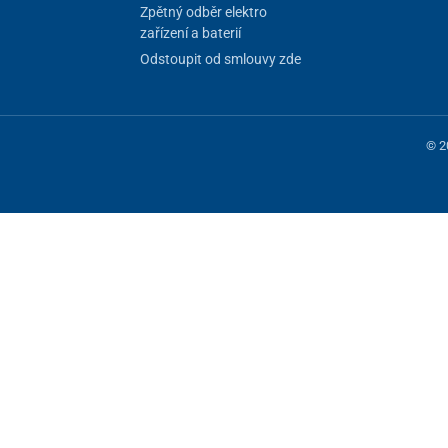
Zpětný odběr elektro
zařízení a baterií
Odstoupit od smlouvy zde
© 2
 fungování stránky, jiné můžeme používat jen s vaším souhlasem. Máte mo