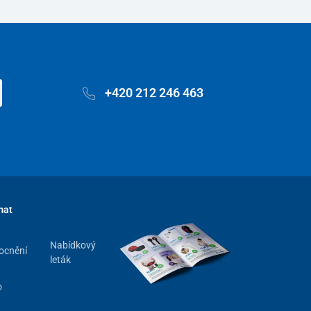
+420 212 246 463
mat
Nabídkový
ocnění
leták
o