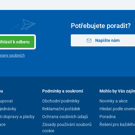
Potřebujete poradit?
Napište nám
ihlásiť k odberu
rany osobních
pu
Podmínky a soukromí
Mohlo by Vás zají
upovat
Obchodní podmínky
Novinky a akce
jednávky
Reklamační pořádek
Hledat podle onem
i dopravy a platby
Ochrana osobních údajů
Poradna
ace
Zásady používání souborů
Řešení pro každéh
cookie