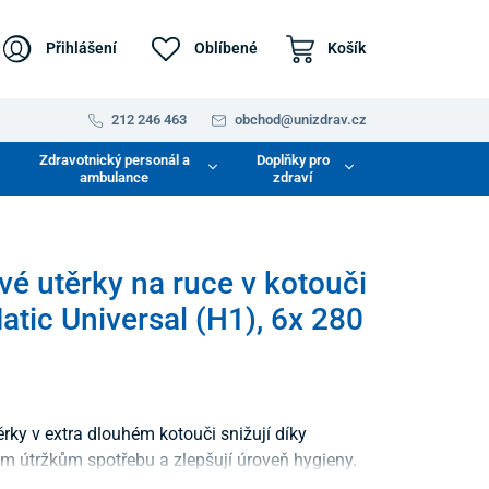
Přihlášení
Oblíbené
Košík
212 246 463
obchod@unizdrav.cz
Zdravotnický personál a
Doplňky pro
ambulance
zdraví
vé utěrky na ruce v kotouči
atic Universal (H1), 6x 280
rky v extra dlouhém kotouči snižují díky
 útržkům spotřebu a zlepšují úroveň hygieny.