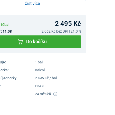
Číst více
2 495 Kč
10bal.
t 11.08
2 062 Kč
bez DPH 21.0 %
Do košíku
uje:
1 bal.
notka:
Balení
í jednotky:
2 495 Kč / bal.
:
P3470
24 měsíců