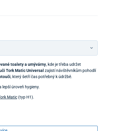
ované toalety a umývárny
, kde je třeba udržet
uči Tork Matic Universal
zajistí návštěvníkům pohodlí
otouči
, který šetří čas potřebný k údržbě.
 lepší úroveň hygieny.
ork Matic
(typ H1).
 více