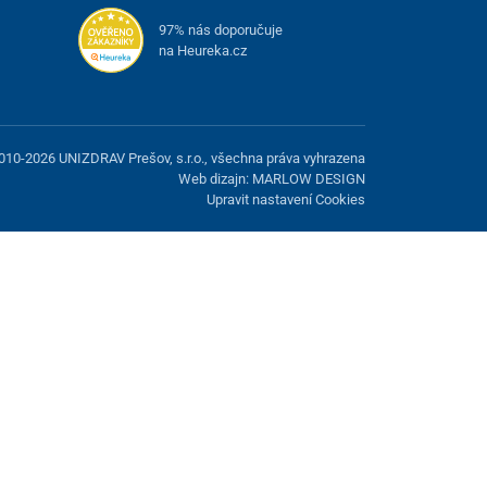
97% nás doporučuje
na Heureka.cz
010-2026 UNIZDRAV Prešov, s.r.o., všechna práva vyhrazena
Web dizajn: MARLOW DESIGN
Upravit nastavení Cookies
žnost odmítnout volitelné cookies.
Odmietnuť.