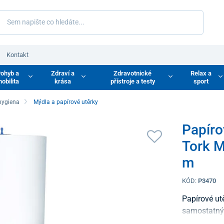
Kontakt
ohyb a
Zdraví a
Zdravotnické
Relax a
obilita
krása
přístroje a testy
sport
hygiena
Mýdla a papírové utěrky
Papíro
Tork M
m
KÓD:
P3470
Papírové utě
samostatným