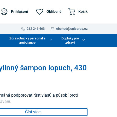
Přihlášení
Oblíbené
Košík
212 246 463
obchod@unizdrav.cz
Zdravotnický personál a
Doplňky pro
ambulance
zdraví
ylinný šampon lopuch, 430
dávání.
Číst více