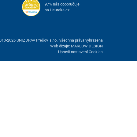
97% nás doporučuje
na Heureka.cz
010-2026 UNIZDRAV Prešov, s.r.o., všechna práva vyhrazena
Web dizajn: MARLOW DESIGN
Upravit nastavení Cookies
žnost odmítnout volitelné cookies.
Odmietnuť.