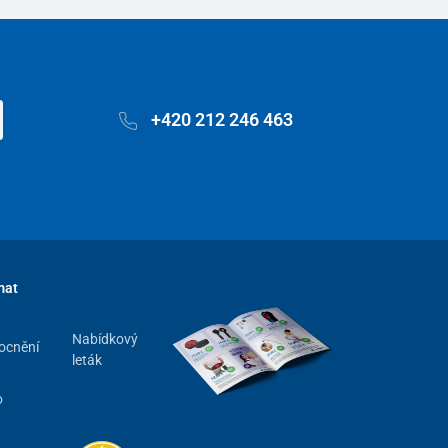
+420 212 246 463
mat
Nabídkový
ocnění
leták
o