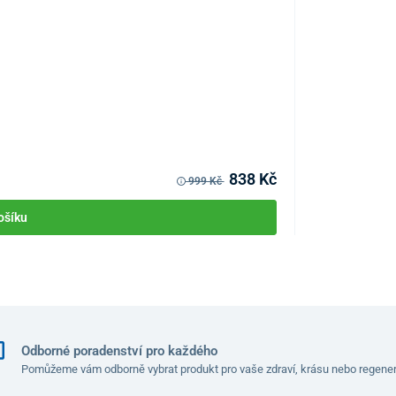
Nůžky na vlasy 
KÓD:
P1709
Skladem >10ks
Můžete mít 10.08
838 Kč
999 Kč
ošíku
Odborné poradenství pro každého
Pomůžeme vám odborně vybrat produkt pro vaše zdraví, krásu nebo regener