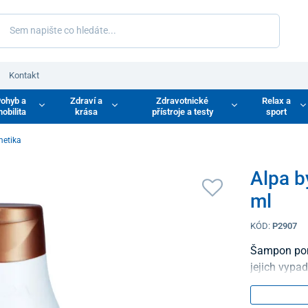
Kontakt
ohyb a
Zdraví a
Zdravotnické
Relax a
obilita
krása
přístroje a testy
sport
metika
Alpa b
ml
KÓD:
P2907
Šampon pomáhá podporovat růst vlasů a působí proti
jejich vypa