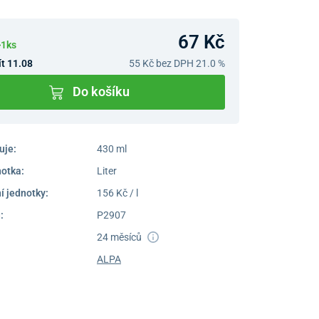
67 Kč
>1ks
t 11.08
55 Kč
bez DPH 21.0 %
Do košíku
uje:
430 ml
notka:
Liter
í jednotky:
156 Kč / l
:
P2907
24 měsíců
ALPA