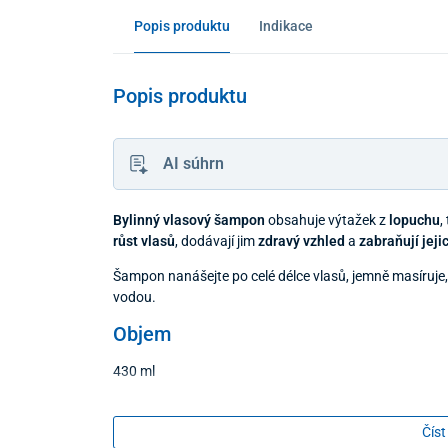
Popis produktu
Indikace
Popis produktu
AI súhrn
Bylinný vlasový šampon
obsahuje výtažek z
lopuchu
,
růst vlasů
, dodávají jim
zdravý vzhled
a
zabraňují jeji
Šampon nanášejte po celé délce vlasů, jemně masíruje
vodou.
Objem
430 ml
Číst