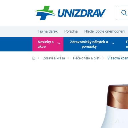
Tip na dárek
Poradna
Hledej podle onemocnění
Novinky a
Zdravotnický nábytek a
P
akce
pomůcky
m
Zdraví a krása
Péče o tělo a pleť
Vlasová kos