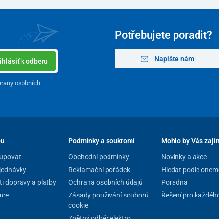
Potřebujete poradit?
Napište nám
ihlásiť k odberu
rany osobních
pu
Podmínky a soukromí
Mohlo by Vás zají
upovat
Obchodní podmínky
Novinky a akce
jednávky
Reklamační pořádek
Hledat podle onem
i dopravy a platby
Ochrana osobních údajů
Poradna
ace
Zásady používání souborů
Řešení pro každéh
cookie
Zpětný odběr elektro