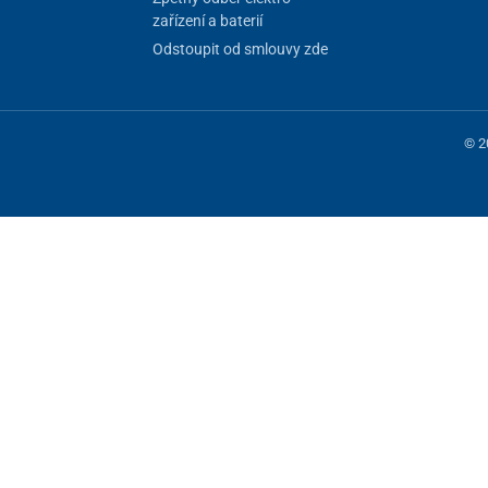
zařízení a baterií
Odstoupit od smlouvy zde
© 2
 fungování stránky, jiné můžeme používat jen s vaším souhlasem. Máte mo