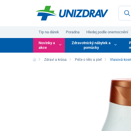
Tip na dárek
Poradna
Hledej podle onemocnění
Novinky a
Zdravotnický nábytek a
P
akce
pomůcky
m
Zdraví a krása
Péče o tělo a pleť
Vlasová kos