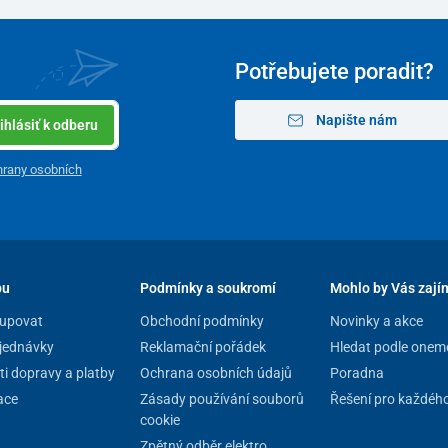
Potřebujete poradit?
Napište nám
ihlásiť k odberu
rany osobních
pu
Podmínky a soukromí
Mohlo by Vás zají
upovat
Obchodní podmínky
Novinky a akce
jednávky
Reklamační pořádek
Hledat podle onem
i dopravy a platby
Ochrana osobních údajů
Poradna
ace
Zásady používání souborů
Řešení pro každéh
cookie
Zpětný odběr elektro