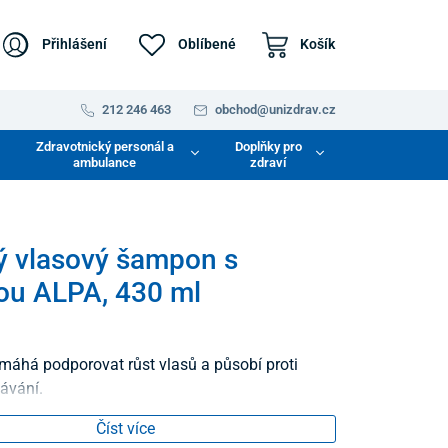
Přihlášení
Oblíbené
Košík
212 246 463
obchod@unizdrav.cz
Zdravotnický personál a
Doplňky pro
ambulance
zdraví
ý vlasový šampon s
ou ALPA, 430 ml
há podporovat růst vlasů a působí proti
dávání.
Číst více