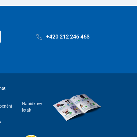
+420 212 246 463
mat
Nabídkový
ocnění
leták
o