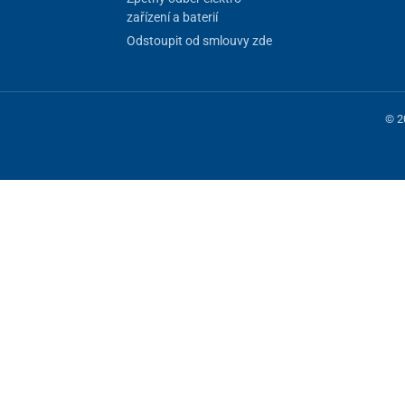
zařízení a baterií
Odstoupit od smlouvy zde
© 2
 fungování stránky, jiné můžeme používat jen s vaším souhlasem. Máte mo