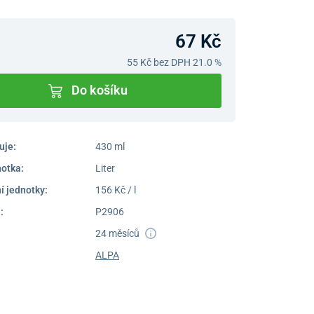
67 Kč
55 Kč
bez DPH 21.0 %
Do košíku
uje:
430 ml
notka:
Liter
í jednotky:
156 Kč / l
:
P2906
24 měsíců
ALPA