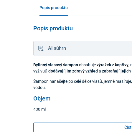
Popis produktu
Popis produktu
AI súhrn
Bylinný vlasový šampon
obsahuje
výtažek z kopřivy
, 
vyživují,
dodávají jim zdravý vzhled
a
zabraňují jejic
Šampon nanášejte po celé délce vlasů, jemně masíruje
vodou.
Objem
430 ml
Číst