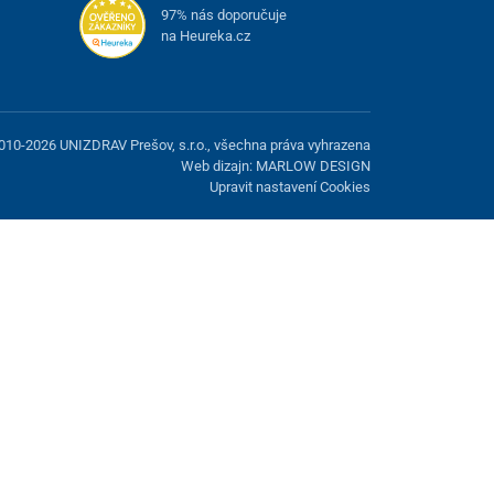
97% nás doporučuje
na Heureka.cz
010-2026 UNIZDRAV Prešov, s.r.o., všechna práva vyhrazena
Web dizajn: MARLOW DESIGN
Upravit nastavení Cookies
žnost odmítnout volitelné cookies.
Odmietnuť.