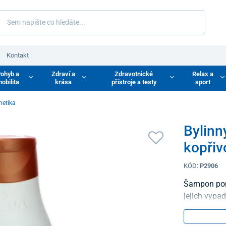
Kontakt
ohyb a
Zdraví a
Zdravotnické
Relax a
obilita
krása
přístroje a testy
sport
metika
Bylinn
kopřiv
KÓD:
P2906
Šampon pomá
jejich vypa