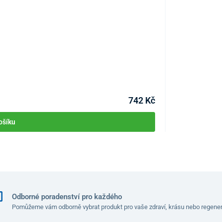
Fén na vlasy s i
KÓD:
P4682
Skladem >10ks
Můžete mít 10.08
742 Kč
ošíku
Odborné poradenství pro každého
Pomůžeme vám odborně vybrat produkt pro vaše zdraví, krásu nebo regener