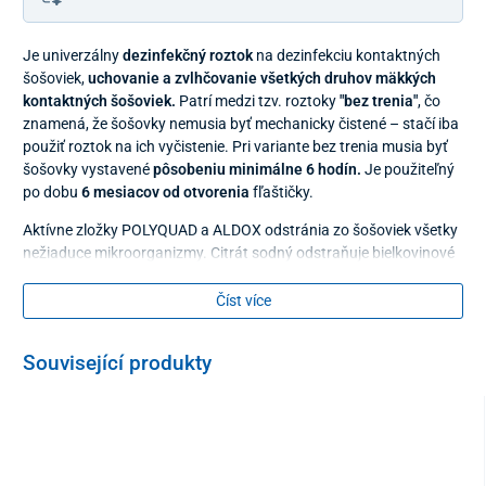
Je univerzálny
dezinfekčný roztok
na dezinfekciu kontaktných
šošoviek,
uchovanie a zvlhčovanie všetkých druhov mäkkých
kontaktných šošoviek.
Patrí medzi tzv. roztoky
"bez trenia"
, čo
znamená, že šošovky nemusia byť mechanicky čistené – stačí iba
použiť roztok na ich vyčistenie. Pri variante bez trenia musia byť
šošovky vystavené
pôsobeniu minimálne 6 hodín.
Je použiteľný
po dobu
6 mesiacov od otvorenia
fľaštičky.
Aktívne zložky POLYQUAD a ALDOX odstránia zo šošoviek všetky
nežiaduce mikroorganizmy. Citrát sodný odstraňuje bielkovinové
depozitá. POLOXAMIN hytratuje povrch šošovky, čím zvyšuje
pocit pohodlia pri ich nosení. Táto látka poskytuje šošovkám
Číst více
schopnosť uzamknúť v povrchu materiálu dostatočnú vlhkosť po
dobu 24 hodín.
Související produkty
Zloženie roztoku
POLYQUAD (polidroniumchlo­rid) 0,001 %
ALDOX (myristamidopro­pyldimethylamin) 0,0005 %
chlorid sodný