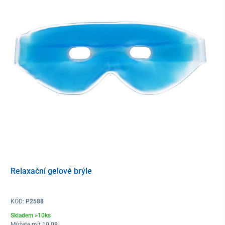
sorbitol
edetan disodný
kyselina boritá
aminometylpropanol
citrát sodný
poloxamin
Balenie
355 ml fľaštička
Relaxační gelové brýle
KÓD:
P2588
Skladem >10ks
Můžete mít 10.08