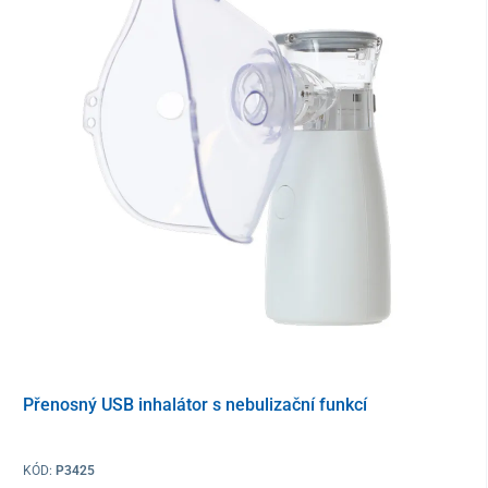
položte nádobku a nos vyfoukejte. Potom zasuňte nosnou sprchu
do levé dírky a hlavu nakloňte dopředu, do pravé strany. Voda
proteče za levé nosní dírky do pravé. Opět nos vyfoukejte.
Důležité
je mít ústa otevřené, aby se voda nedostala do uší.
Barevné provedení zasíláme na základě aktuální nabídky.
Přenosný USB inhalátor s nebulizační funkcí
KÓD:
P3425