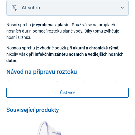
AI súhrn
Nosní sprcha je
vyrobena z plastu.
Používá se na proplach
nosních dutin pomocí roztoku slané vody. Díky tomu zvlhčuje
nosní sliznici.
Nosnou sprchu je vhodné použít při
akutní a chronické rýmě
,
nikoliv však
při infekčním zánětu nosních a vedlejších nosních
dutin.
Návod na přípravu roztoku
Připravuje se rozpuštěním
9g jedlé soli v 1L převařené vody.
Teplota roztoku má být
38 - 40 C.
Číst více
Návod k použití
Související produkty
Vložte nosnou sprchu do pravé dírky a nakloňte hlavu nad
umyvadlem mírně dopředu a současně do levé strany. Voda bude
vtékat přes pravu nosní dírku do levé. Během aplikace dýchejte
otevřenými ústy. Pokud nosní dírkou proteče polovina nádobky,