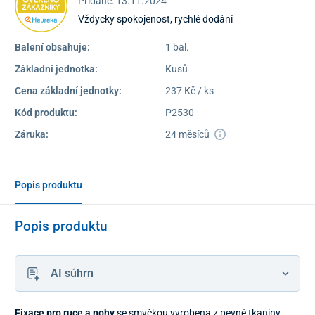
Pridané: 13.11.2024
Vždycky spokojenost, rychlé dodání
Balení obsahuje:
1 bal.
Základní jednotka:
Kusů
Cena základní jednotky:
237 Kč / ks
Kód produktu:
P2530
Záruka:
24 měsíců
Popis produktu
Popis produktu
AI súhrn
Fixace pro ruce a nohy
se smyčkou vyrobena z pevné tkaniny